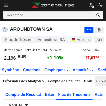
AROUNDTOWN SA
2,196
€
+1,10%
AROUNDTOWN SA
Flux de Trésorerie Aroundtown SA
Actions
AT1
Marché Fermé -
Xetra
17:35:14 07/08/2026
Varia. 1 janv.
EUR
+1,10%
2,196
-17,07%
Synthèse
Cotations
Graphiques
Actualités
Soci
Prévisions des Analystes
Compte de Résultat
Bilan
Flux d
Compte de Résultat
Bilan
Flux de Trésorerie
Ratios
Annuel