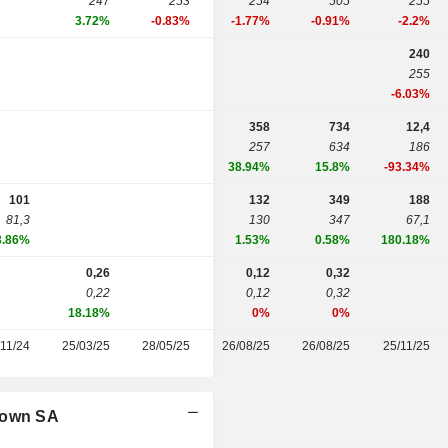
247
253
254
505
255
3.72%
-0.83%
-1.77%
-0.91%
-2.2%
240
255
-6.03%
358
734
12,4
257
634
186
38.94%
15.8%
-93.34%
101
132
349
188
81,3
130
347
67,1
3.86%
1.53%
0.58%
180.18%
0,26
0,12
0,32
0,22
0,12
0,32
18.18%
0%
0%
/11/24
25/03/25
28/05/25
26/08/25
26/08/25
25/11/25
town SA