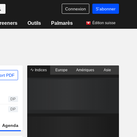
Connexion
S'abonner
reeners
Outils
Palmarès
Édition suisse
Indices
Europe
Amériques
Asie
ort PDF
DP
DP
Agenda
Secteur
Dérivés
Fonds et ETFs