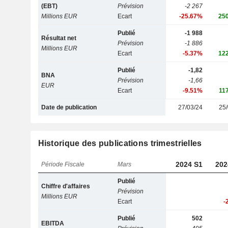
(EBT)
Prévision
-2 267
Millions EUR
Ecart
-25.67%
25
Publié
-1 988
Résultat net
Prévision
-1 886
Millions EUR
Ecart
-5.37%
12
Publié
-1,82
BNA
Prévision
-1,66
EUR
Ecart
-9.51%
11
Date de publication
27/03/24
25/
Historique des publications trimestrielles
2024 S1
202
Période Fiscale
Mars
Publié
Chiffre d'affaires
Prévision
Millions EUR
Ecart
-
Publié
502
EBITDA