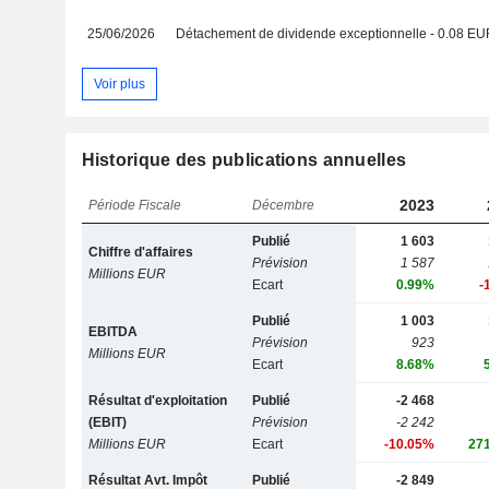
25/06/2026
Détachement de dividende exceptionnelle - 0.08 E
Voir plus
Historique des publications annuelles
2023
Période Fiscale
Décembre
Publié
1 603
Chiffre d'affaires
Prévision
1 587
Millions EUR
Ecart
0.99%
-
Publié
1 003
EBITDA
Prévision
923
Millions EUR
Ecart
8.68%
Résultat d'exploitation
Publié
-2 468
(EBIT)
Prévision
-2 242
Millions EUR
Ecart
-10.05%
27
Résultat Avt. Impôt
Publié
-2 849