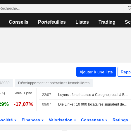
Conseils
Portefeuilles
Listes
Trading
Sc
Ajouter à une liste
Rapp
08939
Développement et opérations immobilières
. 5j.
Varia. 1 janv.
22/07
Loyers : forte hausse à Cologne, recul à Berlin
29%
-17,07%
09/07
Die Linke : 10 000 locataires signalent des loyers usuraires aux autorités via une application
Société
Finances
Valorisation
Consensus
Ratings