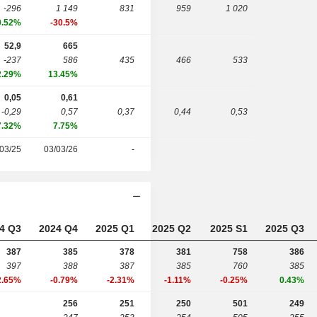
-296
1 149
831
959
1 020
0.52%
-30.5%
52,9
665
-237
586
435
466
533
2.29%
13.45%
0,05
0,61
-0,29
0,57
0,37
0,44
0,53
7.32%
7.75%
03/25
03/03/26
-
4 Q3
2024 Q4
2025 Q1
2025 Q2
2025 S1
2025 Q3
387
385
378
381
758
386
397
388
387
385
760
385
2.65%
-0.79%
-2.31%
-1.11%
-0.25%
0.43%
256
251
250
501
249