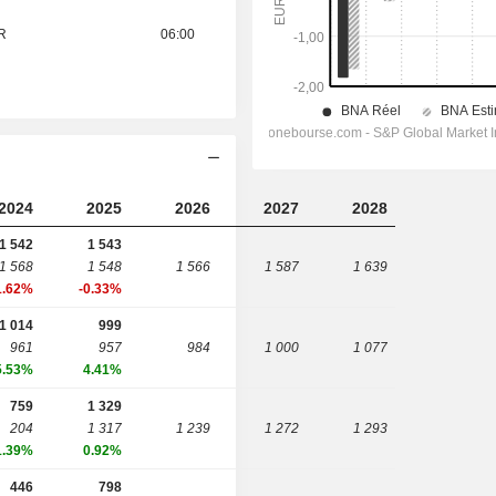
UR
06:00
2024
2025
2026
2027
2028
1 542
1 543
1 568
1 548
1 566
1 587
1 639
1.62%
-0.33%
1 014
999
961
957
984
1 000
1 077
5.53%
4.41%
759
1 329
204
1 317
1 239
1 272
1 293
1.39%
0.92%
446
798