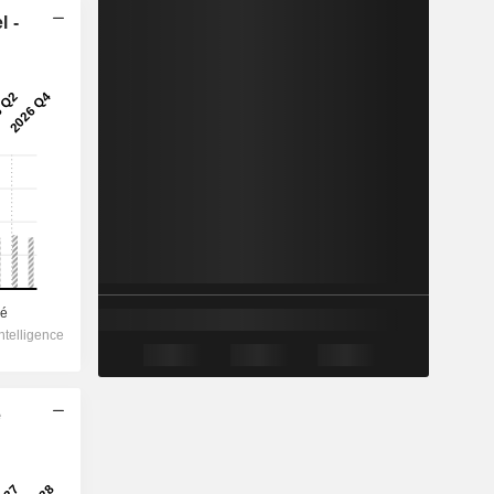
l -
e