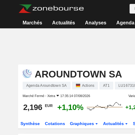
Marchés
Actualités
Analyses
Agenda
AROUNDTOWN SA
Agenda Aroundtown SA
Actions
AT1
LU16731
Marché Fermé -
Xetra
17:35:14 07/08/2026
Varia
2,196
+1,10%
EUR
+1,
Synthèse
Cotations
Graphiques
Actualités