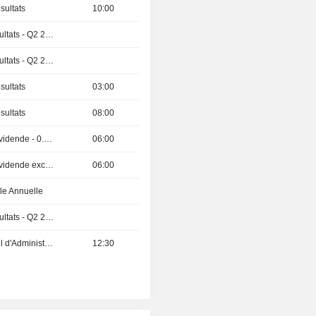
sultats
10:00
Publication des résultats - Q2 2026
Publication des résultats - Q2 2026
sultats
03:00
sultats
08:00
Détachement de dividende - 0.62 TWD
06:00
Détachement de dividende exceptionnelle - 5.38 TWD
06:00
e Annuelle
Publication des résultats - Q2 2026
Réunion du Conseil d'Administration
12:30