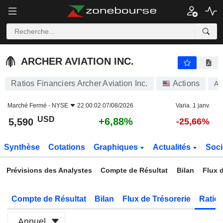
ARCHER AVIATION INC.
5,590
$
+6,88%
ARCHER AVIATION INC.
Ratios Financiers Archer Aviation Inc.
Actions
A
Marché Fermé -
NYSE
22:00:02 07/08/2026
Varia. 1 janv.
USD
+6,88%
5,590
-25,66%
Synthèse
Cotations
Graphiques
Actualités
Soci
Prévisions des Analystes
Compte de Résultat
Bilan
Flux d
Compte de Résultat
Bilan
Flux de Trésorerie
Ratios
Annuel