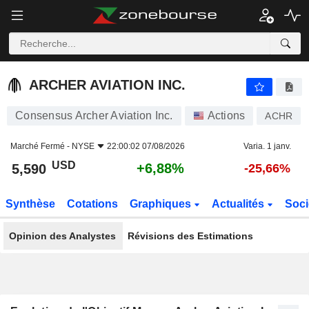
ARCHER AVIATION INC.
5,590
$
+6,88%
ARCHER AVIATION INC.
Consensus Archer Aviation Inc.
Actions
ACHR
Marché Fermé -
NYSE
22:00:02 07/08/2026
Varia. 1 janv.
USD
+6,88%
5,590
-25,66%
Synthèse
Cotations
Graphiques
Actualités
Soci
Opinion des Analystes
Révisions des Estimations