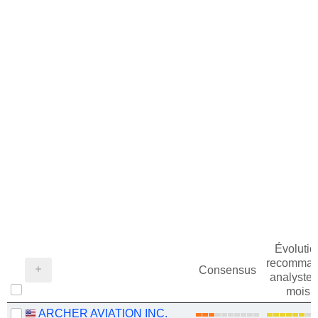
Évolutio
recomman
Consensus
analystes
mois
ARCHER AVIATION INC.