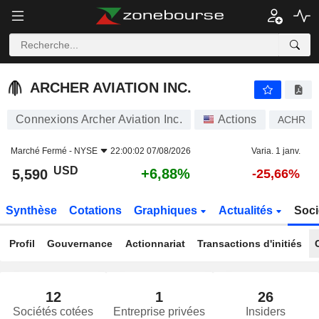
ARCHER AVIATION INC.
5,590
$
+6,88%
ARCHER AVIATION INC.
Connexions Archer Aviation Inc.
Actions
ACHR
Marché Fermé -
NYSE
22:00:02 07/08/2026
Varia. 1 janv.
USD
+6,88%
5,590
-25,66%
Synthèse
Cotations
Graphiques
Actualités
Soci
Profil
Gouvernance
Actionnariat
Transactions d'initiés
12
1
26
Sociétés cotées
Entreprise privées
Insiders