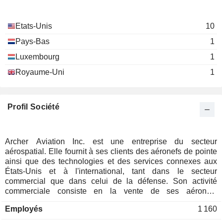
Etats-Unis
10
Pays-Bas
1
Luxembourg
1
Royaume-Uni
1
Profil Société
Archer Aviation Inc. est une entreprise du secteur
aérospatial. Elle fournit à ses clients des aéronefs de pointe
ainsi que des technologies et des services connexes aux
États-Unis et à l'international, tant dans le secteur
commercial que dans celui de la défense. Son activité
commerciale consiste en la vente de ses aéronefs
commerciaux (Archer Direct), tels que le Midnight, à des
Employés
1 160
exploitants d'aéronefs, ainsi qu'en la fourniture de
technologies et de services connexes, notamment le