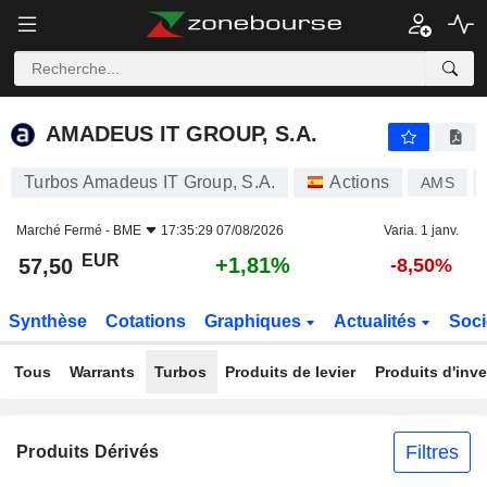
AMADEUS IT GROUP, S.A.
57,50
€
+1,81%
AMADEUS IT GROUP, S.A.
Turbos Amadeus IT Group, S.A.
Actions
AMS
Marché Fermé -
BME
17:35:29 07/08/2026
Varia. 1 janv.
EUR
+1,81%
57,50
-8,50%
Synthèse
Cotations
Graphiques
Actualités
Soci
Tous
Warrants
Turbos
Produits de levier
Produits d'inv
Filtres
Produits Dérivés