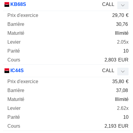
KB68S
CALL
29,70
€
30,76
Illimité
2.05x
10
2,803
EUR
IC44S
CALL
35,80
€
37,08
Illimité
2.62x
10
2,193
EUR