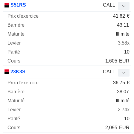
Prix
S51RS
CALL
d'exercice
Barrière
Maturité
Elasticité
41,62
€
Mnemo
Type
Parit
43,11
Illimité
3.58x
10
1,605
EUR
23K3S
CALL
36,75
€
38,07
Illimité
2.74x
10
2,095
EUR