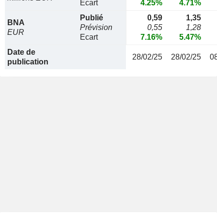
Ecart
4.25%
4.71%
Publié
0,59
1,35
BNA
Prévision
0,55
1,28
EUR
Ecart
7.16%
5.47%
Date de
28/02/25
28/02/25
0
publication