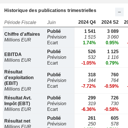
Historique des publications trimestrielles
2024 Q4
2024 S2
2
Période Fiscale
Juin
Publié
1 541
3 089
Chiffre d'affaires
Prévision
1 515
3 060
Millions EUR
Ecart
1.74%
0.95%
Publié
526
1 125
EBITDA
Prévision
532
1 116
Millions EUR
Ecart
-1.05%
0.79%
Résultat
Publié
318
760
d'exploitation
Prévision
344
764
(EBIT)
Ecart
-7.72%
-0.59%
Millions EUR
Résultat Avt.
Publié
299
726
Impôt (EBT)
Prévision
319
730
Millions EUR
Ecart
-6.36%
-0.58%
Publié
261
605
Résultat net
Prévision
250
578
Millions EUR