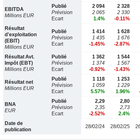
Publié
2 094
2 328
EBITDA
Prévision
2 065
2 330
Millions EUR
Ecart
1.4%
-0.11%
Résultat
Publié
1 414
1 628
d'exploitation
Prévision
1 435
1 676
(EBIT)
Ecart
-1.45%
-2.87%
Millions EUR
Résultat Avt.
Publié
1 362
1 544
Impôt (EBT)
Prévision
1 374
1 567
Millions EUR
Ecart
-0.92%
-1.43%
Publié
1 118
1 253
Résultat net
Prévision
1 059
1 229
Millions EUR
Ecart
5.57%
1.96%
Publié
2,29
2,80
BNA
Prévision
2,35
2,73
EUR
Ecart
-2.52%
2.4%
Date de
28/02/24
28/02/25
2
publication