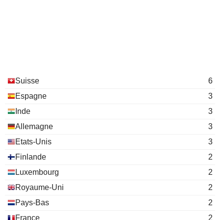
Suisse
6
Espagne
3
Inde
3
Allemagne
3
Etats-Unis
3
Finlande
2
Luxembourg
2
Royaume-Uni
2
Pays-Bas
2
France
2