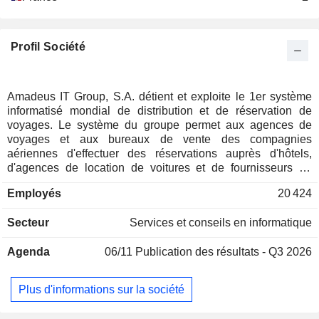
Profil Société
Amadeus IT Group, S.A. détient et exploite le 1er système
informatisé mondial de distribution et de réservation de
voyages. Le système du groupe permet aux agences de
voyages et aux bureaux de vente des compagnies
aériennes d'effectuer des réservations auprès d'hôtels,
d'agences de location de voitures et de fournisseurs de
services (notamment sociétés de transport maritime, tour-
Employés
20 424
opérateurs, compagnies de croisières). Le groupe
développe également des activités de prestations de
Secteur
Services et conseils en informatique
services informatiques et de commercialisation de logiciels
de réservation en ligne et de gestion de flux de données. La
Agenda
06/11
Publication des résultats - Q3 2026
répartition géographique du CA est la suivante : Europe-
Moyen-Orient-Afrique (50,6%), Amérique (26,3%) et Asie-
Pacifique (23,1%).
Plus d'informations sur la société