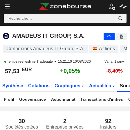
AMADEUS IT GROUP, S.A.
57,53
€
+0,05%
AMADEUS IT GROUP, S.A.
Connexions Amadeus IT Group, S.A.
Actions
AM
Temps réel estimé
Tradegate
15:21:10 10/08/2026
Varia. 1 janv.
EUR
+0,05%
57,53
-8,40%
Synthèse
Cotations
Graphiques
Actualités
Soci
Profil
Gouvernance
Actionnariat
Transactions d'initiés
30
2
92
Sociétés cotées
Entreprise privées
Insiders