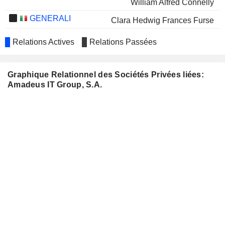
William Alfred Connelly
GENERALI
Clara Hedwig Frances Furse
AIRBUS SE
Stephan Gemkow
Relations Actives
Relations Passées
BANCO DE SABADELL,
David Vegara Figueras
S.A.
Graphique Relationnel des Sociétés Privées liées:
RÉMY COINTREAU
Marc Verspyck
Amadeus IT Group, S.A.
STRAUMANN HOLDING
Xiaoqun Clever-Steg
AG
MOBICO
Enrique Dupuy de Lôme Chávarri
GROUP PLC
Ana de Pro Gonzalo
BEKAERT NV
Eriikka Söderström
FLUGHAFEN ZÜRICH AG
Stephan Gemkow
ACCELYA SOLUTIONS
James K. Davidson
INDIA LIMITED
FORTIS HEALTHCARE LIMITED
Leo Puri