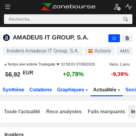
AMADEUS IT GROUP, S.A.
56,92
€
+0,78%
AMADEUS IT GROUP, S.A.
Insiders Amadeus IT Group, S.A.
Actions
AMS
Temps réel estimé
Tradegate
10:58:01 07/08/2026
Varia. 1 janv.
EUR
+0,78%
56,92
-9,39%
Synthèse
Cotations
Graphiques
Actualités
Soci
Toute l'actualité
Reco analystes
Faits marquants
In
Insiders