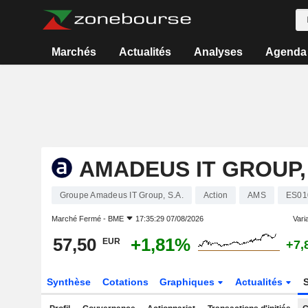
Marchés
Actualités
Analyses
Agenda
AMADEUS IT GROUP, 
Groupe Amadeus IT Group, S.A.
Action
AMS
ES01
Marché Fermé -
BME
17:35:29 07/08/2026
Varia
57,50
+1,81%
EUR
+7,
Synthèse
Cotations
Graphiques
Actualités