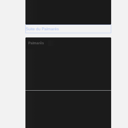
Suite du Palmarès
Palmarès