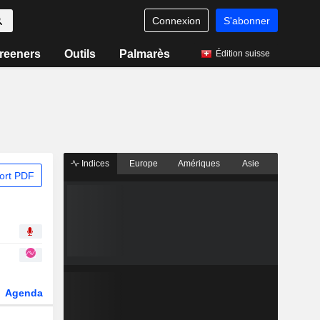
Connexion
S'abonner
reeners
Outils
Palmarès
Édition suisse
Indices
Europe
Amériques
Asie
ort PDF
Agenda
Secteur
Dérivés
Fonds et ETFs