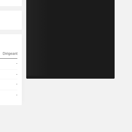
Dirigeant
-
-
-
-