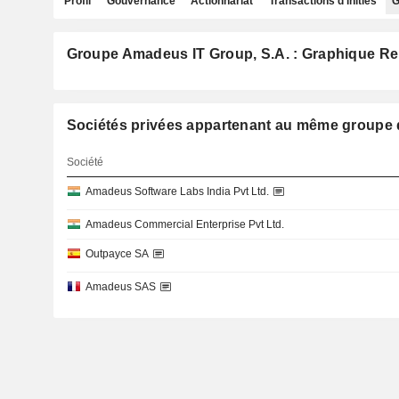
Profil
Gouvernance
Actionnariat
Transactions d'initiés
G
Groupe Amadeus IT Group, S.A. : Graphique Re
Sociétés privées appartenant au même group
Société
Amadeus Software Labs India Pvt Ltd.
Amadeus Commercial Enterprise Pvt Ltd.
Outpayce SA
Amadeus SAS