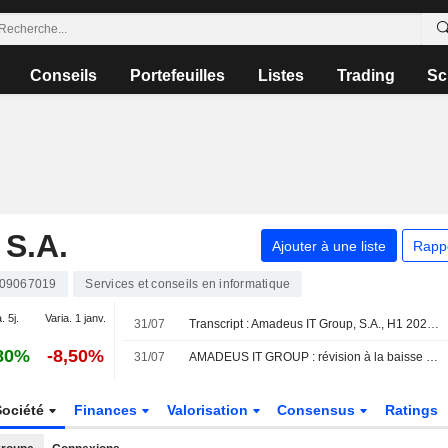
Conseils
Portefeuilles
Listes
Trading
Sc
S.A.
Ajouter à une liste
Rapp
09067019
Services et conseils en informatique
. 5j.
Varia. 1 janv.
31/07
Transcript : Amadeus IT Group, S.A., H1 2026 Earnings Call, Jul 31, 2026
80%
-8,50%
31/07
AMADEUS IT GROUP : révision à la baisse des objectifs 2026 face aux incertitudes au Moyen-Orient
Société
Finances
Valorisation
Consensus
Ratings