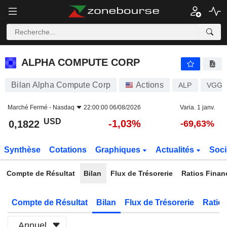
ALPHA COMPUTE CORP
0,1822
$
-1,03%
ALPHA COMPUTE CORP
Bilan Alpha Compute Corp
Actions
ALP
VGG7
Marché Fermé -
Nasdaq
22:00:00 06/08/2026
Varia. 1 janv.
USD
-1,03%
0,1822
-69,63%
Synthèse
Cotations
Graphiques
Actualités
Soci
Compte de Résultat
Bilan
Flux de Trésorerie
Ratios Finan
Compte de Résultat
Bilan
Flux de Trésorerie
Ratios
Annuel