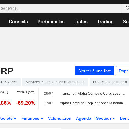
Conseils
Portefeuilles
Listes
Trading
Sc
ORP
Ajouter à une liste
Rapp
185A1369
Services et conseils en informatique
OTC Markets Traded
ria. 5j.
Varia. 1 janv.
29/07
Transcript : Alpha Compute Corp, 2026 Earnings Call, Jul 16, 2026
5,86%
-69,20%
17/07
Alpha Compute Corp. annonce la nomination d'Enzo Villani au poste de président, à compter du 16 juillet 2026
Société
Finances
Valorisation
Agenda
Secteur
Déri