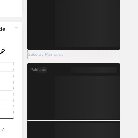
 de
Suite du Palmarès
Palmarès