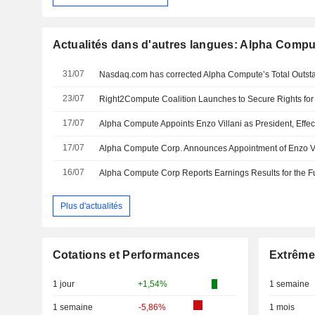
Actualités dans d'autres langues: Alpha Comp
31/07
23/07
17/07
Alpha Compute Appoints Enzo Villani as President, Effec
17/07
16/07
Plus d'actualités
Cotations et Performances
Extrême
1 jour
+1,54%
1 semaine
1 semaine
-5,86%
1 mois