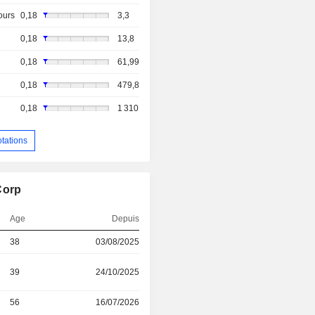
ours
0,18
3,3
0,18
13,8
0,18
61,99
0,18
479,8
0,18
1 310
otations
Corp
Age
Depuis
38
03/08/2025
39
24/10/2025
56
16/07/2026