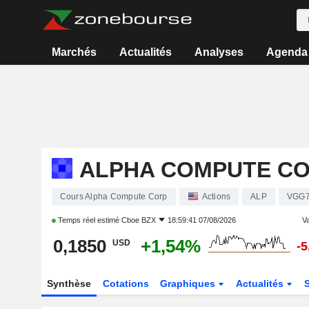
Marchés
Actualités
Analyses
Agenda
ALPHA COMPUTE C
Cours Alpha Compute Corp
Actions
ALP
VGG7
Temps réel estimé
Cboe BZX
18:59:41 07/08/2026
Va
0,1850
+1,54%
USD
-
Synthèse
Cotations
Graphiques
Actualités