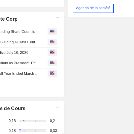
Agenda de la société
ute Corp
Nasdaq.com has corrected Alpha Compute’s Total Outstanding Share Count to reflect accurate data and market capitalization
Right2Compute Coalition Launches to Secure Rights for Building AI Data Centers for Sovereign AI and Data Ownership
tive July 16, 2026
Alpha Compute Corp. Announces Appointment of Enzo Villani as President, Effective July 16, 2026
Alpha Compute Corp Reports Earnings Results for the Full Year Ended March 31, 2026
s de Cours
0,18
0,2
0,18
0,33