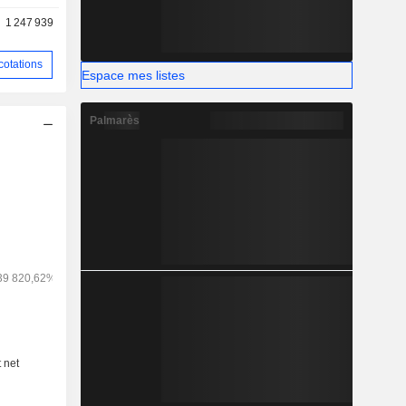
nativement
1 247 939
t en charge
 Midnight,
cotations
Espace mes listes
Palmarès