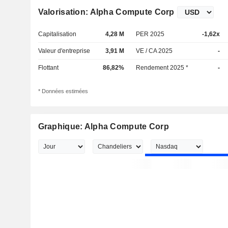
Valorisation: Alpha Compute Corp
Capitalisation
4,28 M
PER 2025
-1,62x
Valeur d'entreprise
3,91 M
VE / CA 2025
-
Flottant
86,82%
Rendement 2025 *
-
* Données estimées
Graphique: Alpha Compute Corp