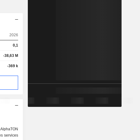
2026
0,1
-38,63 M
-369 k
t AlphaTON
es services