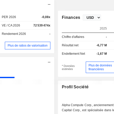
PER 2026
-0,08x
Finances
VE / CA 2026
72 539 474x
2025
Rendement 2026
-
Chiffre d'affaires
-
Résultat net
-6,77 M
Plus de ratios de valorisation
Endettement Net
-1,67 M
Plus de données
* Données
estimées
financières
Profil Société
Alpha Compute Corp., anciennemen
Capital Corp., est spécialisée dans l