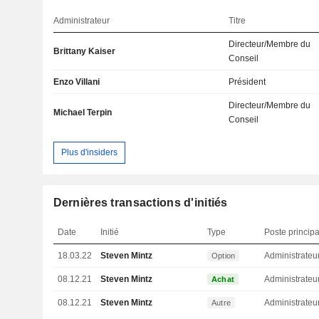
Administrateur
Titre
Directeur/Membre du
Brittany Kaiser
Conseil
Enzo Villani
Président
Directeur/Membre du
Michael Terpin
Conseil
Plus d'insiders
Dernières transactions d'initiés
Date
Initié
Type
Poste principa
18.03.22
Steven Mintz
Administrateu
Option
08.12.21
Steven Mintz
Administrateu
Achat
08.12.21
Steven Mintz
Administrateu
Autre