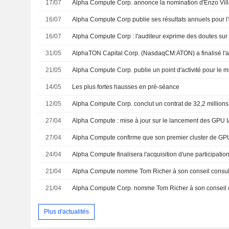
17/07
16/07
16/07
31/05
21/05
14/05
Les plus fortes hausses en pré-séance
12/05
27/04
27/04
24/04
Alpha Compute finalisera l'acquisition d'une participat
21/04
21/04
Alpha Compute Corp. nomme Tom Richer à son conseil c
Plus d'actualités