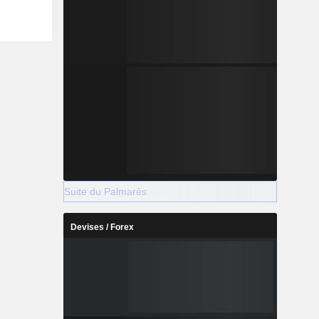
Suite du Palmarès
Devises / Forex