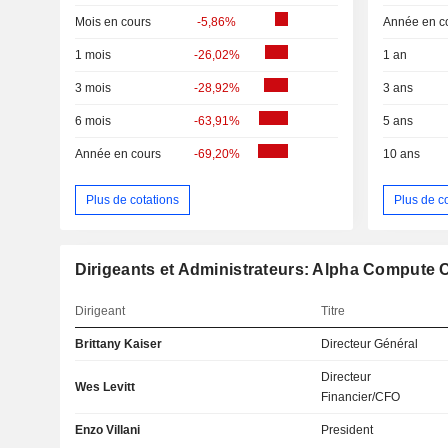
Mois en cours
-5,86%
Année en c
1 mois
-26,02%
1 an
3 mois
-28,92%
3 ans
6 mois
-63,91%
5 ans
Année en cours
-69,20%
10 ans
Plus de cotations
Plus de c
Dirigeants et Administrateurs: Alpha Compute 
Dirigeant
Titre
Brittany Kaiser
Directeur Général
Directeur
Wes Levitt
Financier/CFO
Enzo Villani
President