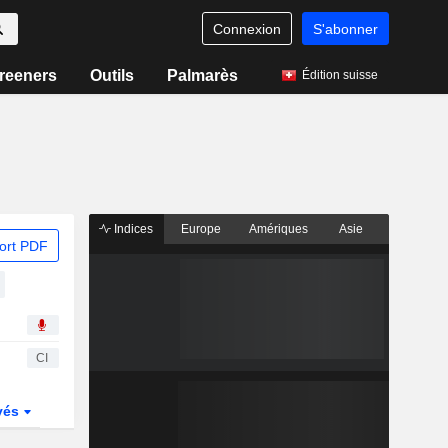
Connexion
S'abonner
reeners
Outils
Palmarès
Édition suisse
Indices
Europe
Amériques
Asie
ort PDF
CI
vés