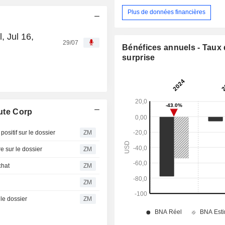
Plus de données financières
 Jul 16,
29/07
Bénéfices annuels - Taux
surprise
ute Corp
itif sur le dossier
ZM
 sur le dossier
ZM
chat
ZM
ZM
le dossier
ZM