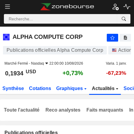
ALPHA COMPUTE CORP
0,1934
$
+0,73%
ALPHA COMPUTE CORP
Publications officielles Alpha Compute Corp
Action
Marché Fermé -
Nasdaq
22:00:00 10/08/2026
Varia. 1 janv.
USD
+0,73%
0,1934
-67,23%
Synthèse
Cotations
Graphiques
Actualités
Soci
Toute l'actualité
Reco analystes
Faits marquants
In
Publications officielles