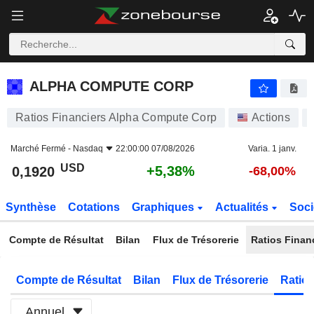
ALPHA COMPUTE CORP
0,1920
$
+5,38%
ALPHA COMPUTE CORP
Ratios Financiers Alpha Compute Corp
Actions
Marché Fermé -
Nasdaq
22:00:00 07/08/2026
Varia. 1 janv.
USD
+5,38%
0,1920
-68,00%
Synthèse
Cotations
Graphiques
Actualités
Soci
Compte de Résultat
Bilan
Flux de Trésorerie
Ratios Finan
Compte de Résultat
Bilan
Flux de Trésorerie
Ratios
Annuel