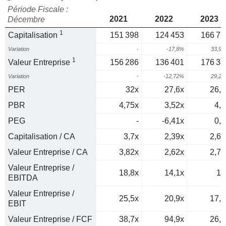
Période Fiscale :
2021
2022
2023
Décembre
1
Capitalisation
151 398
124 453
166 73
Variation
-
-17,8%
33,9
1
Valeur Entreprise
156 286
136 401
176 34
Variation
-
-12,72%
29,2
PER
32x
27,6x
26,3
PBR
4,75x
3,52x
4,5
PEG
-
-6,41x
0,6
Capitalisation / CA
3,7x
2,39x
2,62
Valeur Entreprise / CA
3,82x
2,62x
2,77
Valeur Entreprise /
18,8x
14,1x
15
EBITDA
Valeur Entreprise /
25,5x
20,9x
17,3
EBIT
Valeur Entreprise / FCF
38,7x
94,9x
26,2