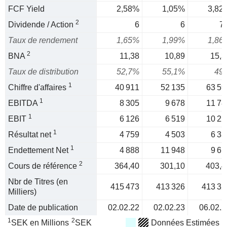
FCF Yield
2,58%
1,05%
3,82
2
Dividende / Action
6
6
7,
Taux de rendement
1,65%
1,99%
1,86
2
BNA
11,38
10,89
15,3
Taux de distribution
52,7%
55,1%
49
1
Chiffre d'affaires
40 911
52 135
63 59
1
EBITDA
8 305
9 678
11 78
1
EBIT
6 126
6 519
10 22
1
Résultat net
4 759
4 503
6 33
1
Endettement Net
4 888
11 948
9 61
2
Cours de référence
364,40
301,10
403,4
Nbr de Titres (en
415 473
413 326
413 32
Milliers)
Date de publication
02.02.22
02.02.23
06.02.2
1
2
SEK en Millions
SEK
Données Estimées