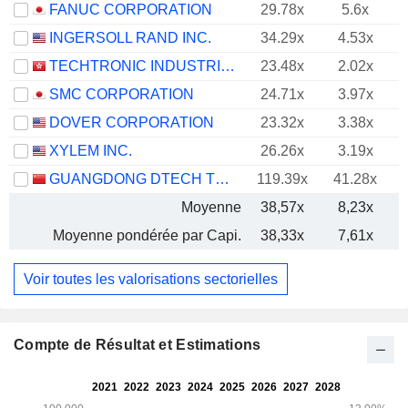
FANUC CORPORATION
29.78x
5.6x
INGERSOLL RAND INC.
34.29x
4.53x
TECHTRONIC INDUSTRIES COMPANY LIMITED
23.48x
2.02x
SMC CORPORATION
24.71x
3.97x
DOVER CORPORATION
23.32x
3.38x
XYLEM INC.
26.26x
3.19x
GUANGDONG DTECH TECHNOLOGY CO., LTD.
119.39x
41.28x
Moyenne
38,57x
8,23x
Moyenne pondérée par Capi.
38,33x
7,61x
Voir toutes les valorisations sectorielles
Compte de Résultat et Estimations