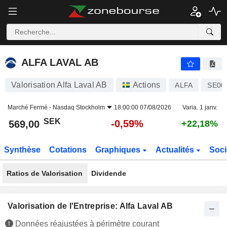
ALFA LAVAL AB
569,00
kr
-0,59%
ALFA LAVAL AB
Valorisation Alfa Laval AB
Actions
ALFA
SE00
Marché Fermé -
Nasdaq Stockholm
18:00:00 07/08/2026
Varia. 1 janv.
SEK
-0,59%
569,00
+22,18%
Synthèse
Cotations
Graphiques
Actualités
Soci
Ratios de Valorisation
Dividende
Valorisation de l'Entreprise: Alfa Laval AB
Données réajustées à périmètre courant