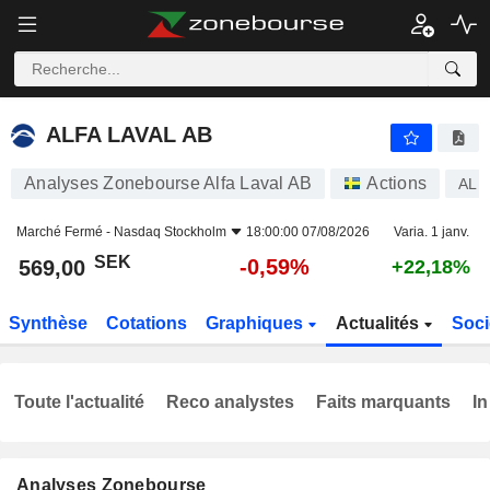
ALFA LAVAL AB
569,00
kr
-0,59%
ALFA LAVAL AB
Analyses Zonebourse Alfa Laval AB
Actions
ALF
Marché Fermé -
Nasdaq Stockholm
18:00:00 07/08/2026
Varia. 1 janv.
SEK
-0,59%
569,00
+22,18%
Synthèse
Cotations
Graphiques
Actualités
Soci
Toute l'actualité
Reco analystes
Faits marquants
In
Analyses Zonebourse