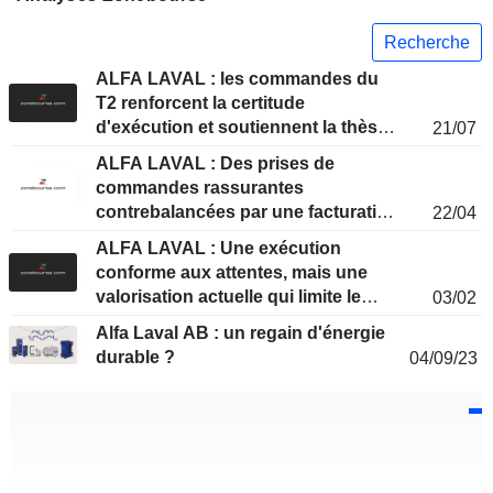
Recherche
ALFA LAVAL : les commandes du
T2 renforcent la certitude
d'exécution et soutiennent la thèse
21/07
d'investissement à la valorisation
ALFA LAVAL : Des prises de
actuelle
commandes rassurantes
contrebalancées par une facturation
22/04
en baisse ; le titre reste valorisé à
ALFA LAVAL : Une exécution
son juste prix
conforme aux attentes, mais une
valorisation actuelle qui limite le
03/02
potentiel haussier
Alfa Laval AB : un regain d'énergie
durable ?
04/09/23