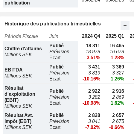
publication
Historique des publications trimestrielles
2024 Q4
2025 Q1
2
Période Fiscale
Juin
Publié
18 311
16 465
Chiffre d'affaires
Prévision
18 978
16 678
Millions SEK
Ecart
-3.51%
-1.28%
Publié
3 431
3 369
EBITDA
Prévision
3 819
3 327
Millions SEK
Ecart
-10.16%
1.26%
Résultat
Publié
2 922
2 916
d'exploitation
Prévision
3 282
2 869
(EBIT)
Ecart
-10.98%
1.62%
Millions SEK
Résultat Avt.
Publié
2 828
2 657
Impôt (EBT)
Prévision
3 041
2 675
Millions SEK
Ecart
-7.02%
-0.66%