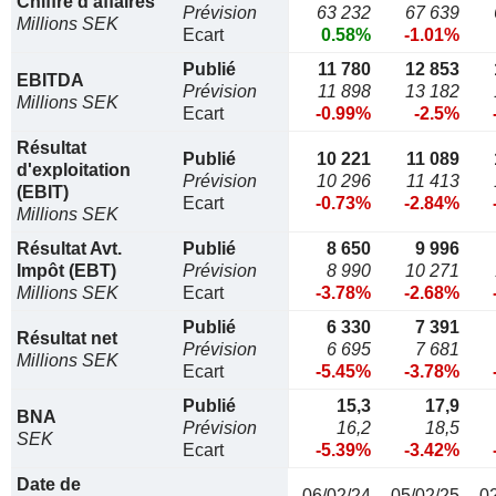
Chiffre d'affaires
Prévision
63 232
67 639
Millions SEK
Ecart
0.58%
-1.01%
Publié
11 780
12 853
EBITDA
Prévision
11 898
13 182
Millions SEK
Ecart
-0.99%
-2.5%
Résultat
Publié
10 221
11 089
d'exploitation
Prévision
10 296
11 413
(EBIT)
Ecart
-0.73%
-2.84%
Millions SEK
Résultat Avt.
Publié
8 650
9 996
Impôt (EBT)
Prévision
8 990
10 271
Millions SEK
Ecart
-3.78%
-2.68%
Publié
6 330
7 391
Résultat net
Prévision
6 695
7 681
Millions SEK
Ecart
-5.45%
-3.78%
Publié
15,3
17,9
BNA
Prévision
16,2
18,5
SEK
Ecart
-5.39%
-3.42%
Date de
06/02/24
05/02/25
0