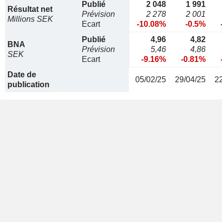
Publié
2 048
1 991
Résultat net
Prévision
2 278
2 001
Millions SEK
Ecart
-10.08%
-0.5%
Publié
4,96
4,82
BNA
Prévision
5,46
4,86
SEK
Ecart
-9.16%
-0.81%
Date de
05/02/25
29/04/25
2
publication