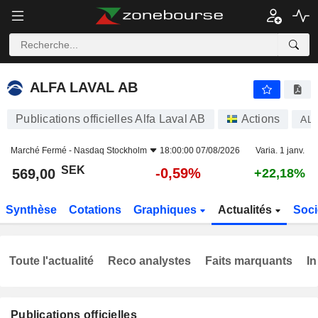
ALFA LAVAL AB
569,00
kr
-0,59%
ALFA LAVAL AB
Publications officielles Alfa Laval AB
Actions
AL
Marché Fermé -
Nasdaq Stockholm
18:00:00 07/08/2026
Varia. 1 janv.
SEK
-0,59%
569,00
+22,18%
Synthèse
Cotations
Graphiques
Actualités
Soci
Toute l'actualité
Reco analystes
Faits marquants
In
Publications officielles