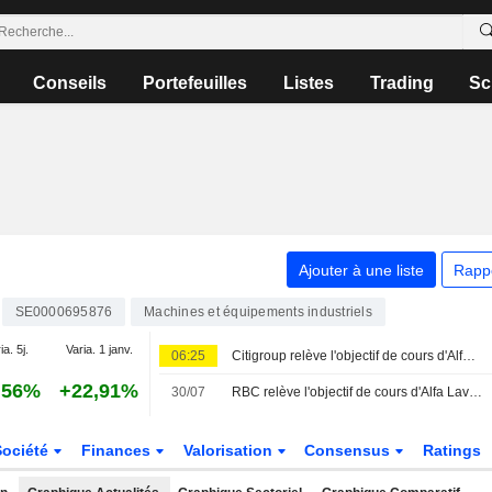
Conseils
Portefeuilles
Listes
Trading
Sc
Ajouter à une liste
Rapp
SE0000695876
Machines et équipements industriels
ia. 5j.
Varia. 1 janv.
06:25
Citigroup relève l'objectif de cours d'Alfa Laval à 575 couronnes (555), maintient sa recommandation Neutre - BN
,56%
+22,91%
30/07
RBC relève l'objectif de cours d'Alfa Laval à 630 couronnes (620), maintient son opinion à "surperformer"
Société
Finances
Valorisation
Consensus
Ratings