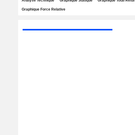
Analyse Technique
Graphique Statique
Graphique Total Retu
Graphique Force Relative