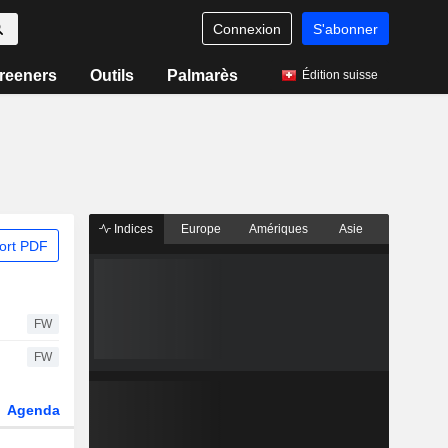
Connexion
S'abonner
reeners
Outils
Palmarès
Édition suisse
Indices
Europe
Amériques
Asie
ort PDF
FW
FW
Agenda
Secteur
Dérivés
Fonds et ETFs