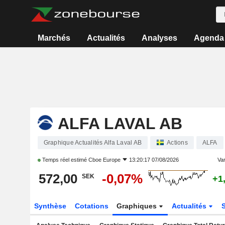
Marchés
Actualités
Analyses
Agenda
ALFA LAVAL AB
Graphique Actualités Alfa Laval AB
Actions
ALFA
Temps réel estimé
Cboe Europe
13:20:17 07/08/2026
Var
572,00
-0,07%
SEK
+1
Synthèse
Cotations
Graphiques
Actualités