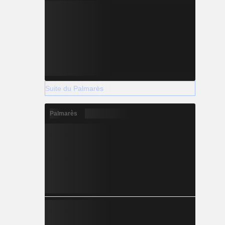
Suite du Palmarès
Palmarès