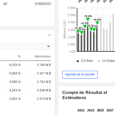
60
07/09/2023
%
Valorisation
6,253 %
3 740 M $
5,563 %
3 327 M $
Agenda de la société
4,585 %
2 742 M $
4,243 %
2 538 M $
Compte de Résultat et
Estimations
2,631 %
1 573 M $