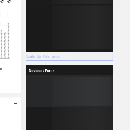
Suite du Palmarès
Devises / Forex