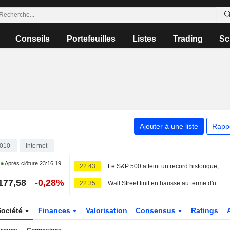
Conseils
Portefeuilles
Listes
Trading
Sc
Ajouter à une liste
Rapp
010
Internet
Après clôture
23:16:19
22:43
Le S&P 500 atteint un record historique, le rapport sur l'emploi tempérant les anticipations de hausse des taux
177,58
-0,28%
22:35
Wall Street finit en hausse au terme d'une semaine florissante
Société
Finances
Valorisation
Consensus
Ratings