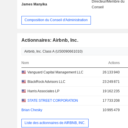
Directeur/Membre du
James Manyika
Conseil
Composition du Conseil d'Administration
Actionnaires: Airbnb, Inc.
Nom
Actions
Vanguard Capital Management LLC
26 133 940
BlackRock Advisors LLC
23 249 871
Harris Associates LP
19 162 235
STATE STREET CORPORATION
17 733 208
Brian Chesky
10 995 479
Liste des actionnaires de AIRBNB, INC.