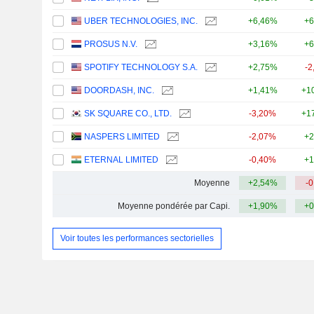
UBER TECHNOLOGIES, INC.
+6,46%
+6
PROSUS N.V.
+3,16%
+6
SPOTIFY TECHNOLOGY S.A.
+2,75%
-2
DOORDASH, INC.
+1,41%
+1
SK SQUARE CO., LTD.
-3,20%
+1
NASPERS LIMITED
-2,07%
+2
ETERNAL LIMITED
-0,40%
+1
Moyenne
+2,54%
-
Moyenne pondérée par Capi.
+1,90%
+0
Voir toutes les performances sectorielles