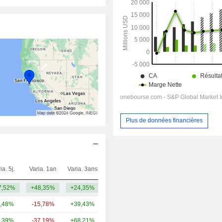
Plus de données financières
ia. 5j.
Varia. 1an
Varia. 3ans
Capi.($)
7,52%
+48,35%
+24,35%
90 Md
,48%
-15,78%
+39,43%
548 Md
,39%
-37,19%
+68,21%
307 Md