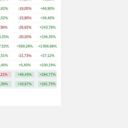
,62%
-19,05%
+66,90%
144 Md
,52%
-15,90%
+34,40%
100 Md
,36%
-28,92%
+243,78%
97,67 Md
0,25%
-20,20%
+156,35%
92,4 Md
7,52%
+569,28%
+1 956,96%
89,81 Md
,51%
-21,73%
+27,12%
40,53 Md
,40%
+5,40%
+230,19%
30,52 Md
0,11%
+46,43%
+284,77%
154,04 Md
,39%
+16,67%
+181,75%