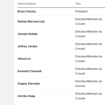
Administrateur
Titre
Brian Chesky
Président
Directeur/Membre du
Nathan Blecharczyk
Conseil
Directeur/Membre du
Joseph Gebbia
Conseil
Directeur/Membre du
Jeffrey Jordan
Conseil
Directeur/Membre du
Alfred Lin
Conseil
Directeur/Membre du
Kenneth Chenault
Conseil
Directeur/Membre du
Angela Ahrendts
Conseil
Directeur/Membre du
Amrita Ahuja
Conseil