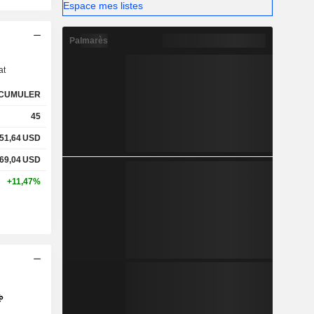
Espace mes listes
s
Palmarès
at
CUMULER
45
51,64
USD
69,04
USD
+11,47%