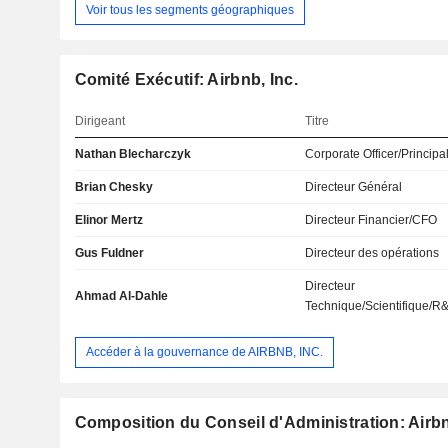
Voir tous les segments géographiques
Comité Exécutif: Airbnb, Inc.
Dirigeant
Titre
Nathan Blecharczyk
Corporate Officer/Principa
Brian Chesky
Directeur Général
Elinor Mertz
Directeur Financier/CFO
Gus Fuldner
Directeur des opérations
Directeur
Ahmad Al-Dahle
Technique/Scientifique/R
Accéder à la gouvernance de AIRBNB, INC.
Composition du Conseil d'Administration: Airbn