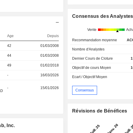
Consensus des Analyste
Vente
Ach
Age
Depuis
Recommandation moyenne
AC
l
42
01/03/2008
Nombre d'Analystes
44
01/03/2008
Dernier Cours de Cloture
1
49
01/02/2018
Objectif de cours Moyen
1
-
16/03/2026
Ecart / Objectif Moyen
-
15/01/2026
Consensus
&D
Révisions de Bénéfices
b, Inc.