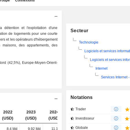
roupe
Connexions
a détention et l'exploitation d'une
Secteur
cation de logements pour une courte
liers et les opérateurs d'hébergement
Technologie
s maisons, des appartements, des
Logiciels et services informa
Logiciels et services inf
Nord (42,5%), Europe-Moyen-Orient-
Internet
Services Internet -
Notations
Trader
2022
2023
2024
2025
(USD)
(USD)
(USD)
(USD)
Investisseur
Globale
8,4 Md
9,92 Md
11,1 Md
12,24 Md