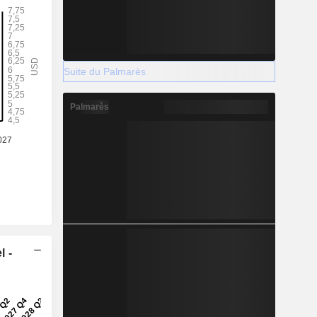
Suite du Palmarès
Palmarès
l -