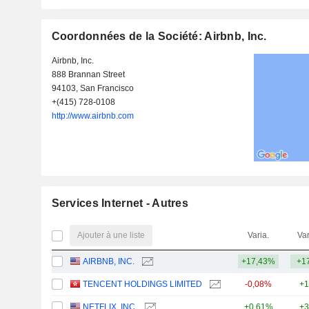
Coordonnées de la Société: Airbnb, Inc.
Airbnb, Inc.
888 Brannan Street
94103, San Francisco
+(415) 728-0108
http://www.airbnb.com
Services Internet - Autres
Ajouter à une liste
Varia.
Var
AIRBNB, INC.
+17,43%
+1
TENCENT HOLDINGS LIMITED
-0,08%
+1
NETFLIX, INC.
+0,61%
+3