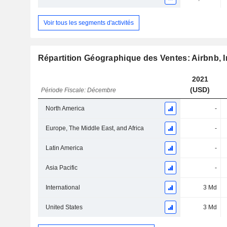
Voir tous les segments d'activités
Répartition Géographique des Ventes: Airbnb, I
2021
(USD)
Période Fiscale: Décembre
North America
-
Europe, The Middle East, and Africa
-
Latin America
-
Asia Pacific
-
International
3 Md
United States
3 Md