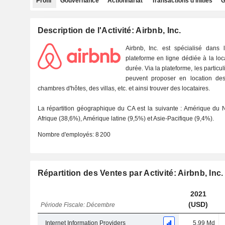
Profil
Gouvernance
Actionnariat
Transactions d'initiés
G
Description de l'Activité: Airbnb, Inc.
Airbnb, Inc. est spécialisé dans l
plateforme en ligne dédiée à la lo
durée. Via la plateforme, les particu
peuvent proposer en location de
chambres d'hôtes, des villas, etc. et ainsi trouver des locataires.
La répartition géographique du CA est la suivante : Amérique du 
Afrique (38,6%), Amérique latine (9,5%) et Asie-Pacifique (9,4%).
Nombre d'employés:
8 200
Répartition des Ventes par Activité: Airbnb, Inc.
2021
(USD)
Période Fiscale: Décembre
Internet Information Providers
5,99 Md