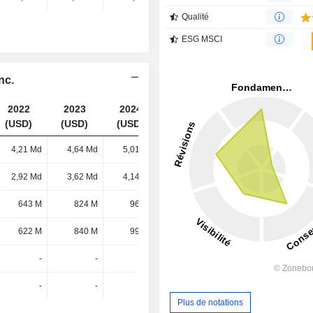
Qualité
ESG MSCI
nc.
2022
2023
2024
2025
(USD)
(USD)
(USD)
(USD)
4,21 Md
4,64 Md
5,01 Md
5,2 Md
2,92 Md
3,62 Md
4,14 Md
4,73 Md
643 M
824 M
969 M
1,16 Md
622 M
840 M
992 M
1,16 Md
-
-
-
-
-
-
-
-
Plus de notations