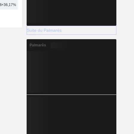
6
+36,17%
37
Suite du Palmarès
Palmarès