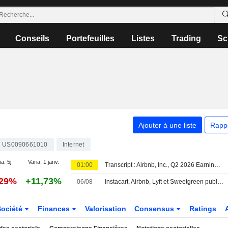
Conseils
Portefeuilles
Listes
Trading
Sc
Ajouter à une liste
Rapp
US0090661010
Internet
a. 5j.
Varia. 1 janv.
01:00
Transcript : Airbnb, Inc., Q2 2026 Earnings Call, Aug 06, 2026
,29%
+11,73%
06/08
Instacart, Airbnb, Lyft et Sweetgreen publient leurs résultats : la cloche de clôture
Société
Finances
Valorisation
Consensus
Ratings