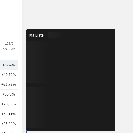
Ma Liste
Ecart
Nbr
obj. / dr
d'analystes
+3,84%
39
+40,72%
42
+26,73%
45
+50,5%
47
+70,33%
10
+51,11%
17
+25,81%
38