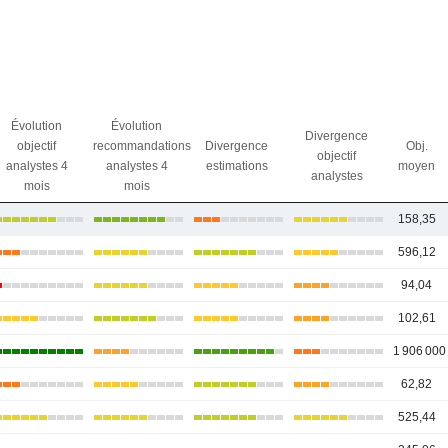
Évolution
Évolution
Divergence
objectif
recommandations
Divergence
Obj.
objectif
analystes 4
analystes 4
estimations
moyen
analystes
mois
mois
158,35
596,12
94,04
102,61
1 906 000
62,82
525,44