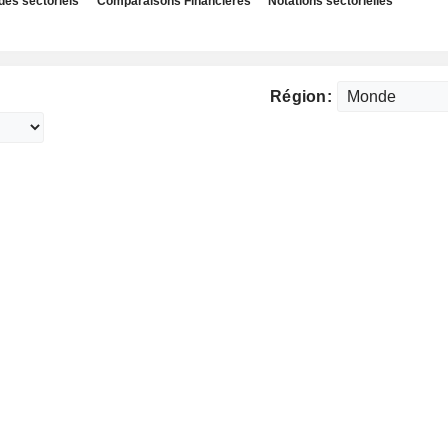
des sectoriels
Comparaisons Financières
Notations sectorielles
Région: