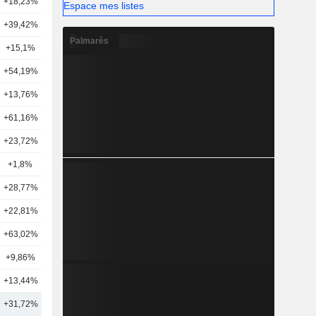
+18,23%
42
Espace mes listes
+39,42%
10
Palmarès
+15,1%
32
+54,19%
31
+13,76%
15
+61,16%
28
+23,72%
36
+1,8%
13
+28,77%
15
+22,81%
20
+63,02%
26
+9,86%
14
+13,44%
27
+31,72%
27