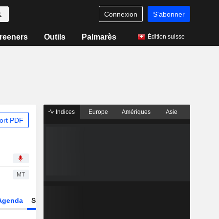
Connexion
S'abonner
reeners
Outils
Palmarès
Édition suisse
Indices
Europe
Amériques
Asie
ort PDF
MT
Agenda
Secteur
Dérivés
Fonds et ETFs