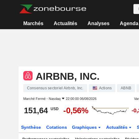
Marchés
Actualités
Analyses
Agenda
AIRBNB, INC.
Consensus sectoriel Airbnb, Inc.
Actions
ABNB
Marché Fermé -
Nasdaq
22:00:00 06/08/2026
Vari
151,64
-0,56%
USD
-0
Synthèse
Cotations
Graphiques
Actualités