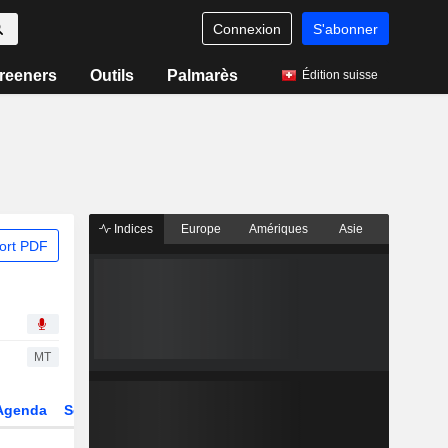
Connexion
S'abonner
reeners
Outils
Palmarès
Édition suisse
Indices
Europe
Amériques
Asie
ort PDF
MT
Agenda
Secteur
Dérivés
Fonds et ETFs