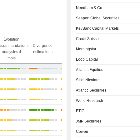
Needham & Co.
Seaport Global Securities
KeyBanc Capital Markets
Credit Suisse
Évolution
Divergence
ecommandations
Divergence
Ecart obj.
objectif
Morningstar
analystes 4
estimations
/ dr
analystes
mois
Loop Capital
+3,84%
Atlantic Equities
+40,72%
Stifel Nicolaus
+26,73%
Atlantic Securities
+50,5%
Wolfe Research
+70,33%
BTIG
+51,11%
JMP Securities
+25,81%
Cowen