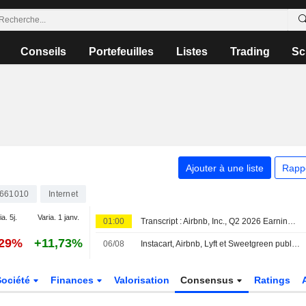
Conseils
Portefeuilles
Listes
Trading
Sc
Ajouter à une liste
Rapp
661010
Internet
a. 5j.
Varia. 1 janv.
01:00
Transcript : Airbnb, Inc., Q2 2026 Earnings Call, Aug 06, 2026
,29%
+11,73%
06/08
Instacart, Airbnb, Lyft et Sweetgreen publient leurs résultats : la cloche de clôture
Société
Finances
Valorisation
Consensus
Ratings