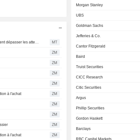
Morgan Stanley
UBS
Goldman Sachs
Jefferies & Co.
Duolingo : les réservations du deuxième trimestre devraient dépasser les attentes, selon BofA
MT
Cantor Fitzgerald
ZM
Baird
ZM
Truist Securities
ZM
CICC Research
ZM
Citic Securities
ion à l'achat
ZM
Argus
ZM
Phillip Securities
ZM
Gordon Haskett
ssier
ZM
Barclays
ion à l'achat
ZM
RBC Capital Markets