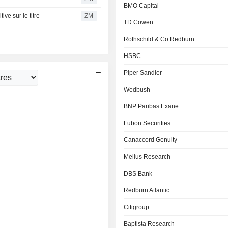
BMO Capital
ve sur le titre
ZM
TD Cowen
Rothschild & Co Redburn
HSBC
Piper Sandler
Wedbush
BNP Paribas Exane
Fubon Securities
Canaccord Genuity
Melius Research
DBS Bank
Redburn Atlantic
Citigroup
Baptista Research