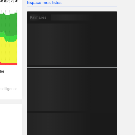
Espace mes listes
Palmarès