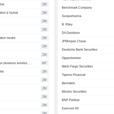
ive
ZM
Benchmark Company
ion à l'achat
ZM
Susquehanna
ZM
B. Riley
ZM
DA Davidson
tion neutre
ZM
JPMorgan Chase
ZM
Deutsche Bank Securities
ZM
Oppenheimer
Airbnb dispose d'un potentiel de croissance composée sur plusieurs années, selon RBC
MT
Wells Fargo Securities
tre
ZM
Tigress Financial
ZM
Bernstein
ZM
Mizuho Securities
ZM
BNP Paribas
ZM
Evercore ISI
ZM