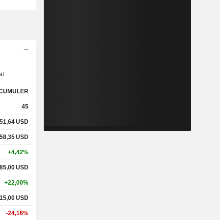
s
at
CUMULER
45
51,64
USD
58,35
USD
+4,42%
85,00
USD
+22,00%
15,00
USD
-24,16%