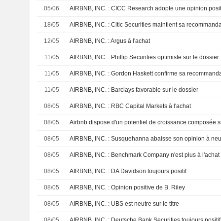
05/06
AIRBNB, INC. : CICC Research adopte une opinion posit
18/05
AIRBNB, INC. : Citic Securities maintient sa recommandat
12/05
AIRBNB, INC. : Argus à l'achat
11/05
AIRBNB, INC. : Phillip Securities optimiste sur le dossier
11/05
AIRBNB, INC. : Gordon Haskett confirme sa recommanda
11/05
AIRBNB, INC. : Barclays favorable sur le dossier
08/05
AIRBNB, INC. : RBC Capital Markets à l'achat
08/05
08/05
AIRBNB, INC. : Susquehanna abaisse son opinion à neu
08/05
AIRBNB, INC. : Benchmark Company n'est plus à l'achat
08/05
AIRBNB, INC. : DA Davidson toujours positif
08/05
AIRBNB, INC. : Opinion positive de B. Riley
08/05
AIRBNB, INC. : UBS est neutre sur le titre
08/05
AIRBNB, INC. : Deutsche Bank Securities toujours positif