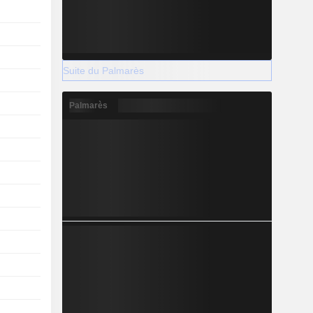
Suite du Palmarès
Palmarès