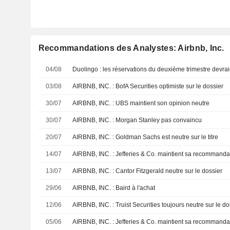
Recommandations des Analystes: Airbnb, Inc.
04/08
03/08
AIRBNB, INC. : BofA Securities optimiste sur le dossier
30/07
AIRBNB, INC. : UBS maintient son opinion neutre
30/07
AIRBNB, INC. : Morgan Stanley pas convaincu
20/07
AIRBNB, INC. : Goldman Sachs est neutre sur le titre
14/07
AIRBNB, INC. : Jefferies & Co. maintient sa recommandat
13/07
AIRBNB, INC. : Cantor Fitzgerald neutre sur le dossier
29/06
AIRBNB, INC. : Baird à l'achat
12/06
AIRBNB, INC. : Truist Securities toujours neutre sur le do
05/06
AIRBNB, INC. : Jefferies & Co. maintient sa recommandat