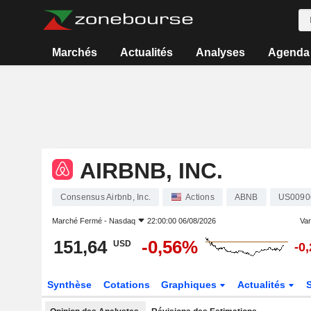
Marchés
Actualités
Analyses
Agenda
AIRBNB, INC.
Consensus Airbnb, Inc.
Actions
ABNB
US0090
Marché Fermé -
Nasdaq
22:00:00 06/08/2026
Vari
151,64
-0,56%
USD
-0
Synthèse
Cotations
Graphiques
Actualités