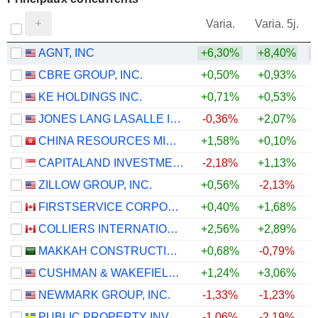
V
Varia.
Varia. 5j.
AGNT, INC
+6,30%
+8,40%
CBRE GROUP, INC.
+0,50%
+0,93%
KE HOLDINGS INC.
+0,71%
+0,53%
+
JONES LANG LASALLE INCORPORATED
-0,36%
+2,07%
CHINA RESOURCES MIXC LIFESTYLE SERVICES LIMITED
+1,58%
+0,10%
CAPITALAND INVESTMENT LIMITED
-2,18%
+1,13%
ZILLOW GROUP, INC.
+0,56%
-2,13%
FIRSTSERVICE CORPORATION
+0,40%
+1,68%
COLLIERS INTERNATIONAL GROUP INC.
+2,56%
+2,89%
MAKKAH CONSTRUCTION AND DEVELOPMENT COMPANY
+0,68%
-0,79%
CUSHMAN & WAKEFIELD LIMITED
+1,24%
+3,06%
NEWMARK GROUP, INC.
-1,33%
-1,23%
PUBLIC PROPERTY INVEST ASA
-1,06%
-2,19%