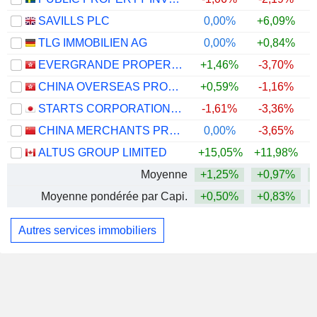
SAVILLS PLC
0,00%
+6,09%
TLG IMMOBILIEN AG
0,00%
+0,84%
EVERGRANDE PROPERTY SERVICES GROUP LIMITED
+1,46%
-3,70%
+
CHINA OVERSEAS PROPERTY HOLDINGS LIMITED
+0,59%
-1,16%
STARTS CORPORATION INC.
-1,61%
-3,36%
CHINA MERCHANTS PROPERTY OPERATION & SERVICE CO., LTD.
0,00%
-3,65%
ALTUS GROUP LIMITED
+15,05%
+11,98%
+
Moyenne
+1,25%
+0,97%
Moyenne pondérée par Capi.
+0,50%
+0,83%
Autres services immobiliers