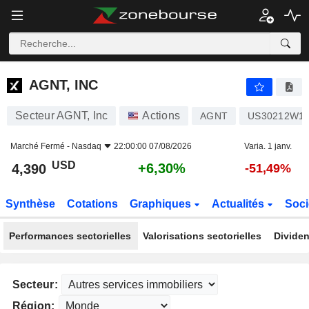
AGNT, INC
4,390
$
+6,30%
AGNT, INC
Secteur AGNT, Inc
Actions
AGNT
US30212W1
Marché Fermé -
Nasdaq
22:00:00 07/08/2026
Varia. 1 janv.
USD
+6,30%
4,390
-51,49%
Synthèse
Cotations
Graphiques
Actualités
Soci
Performances sectorielles
Valorisations sectorielles
Dividen
Secteur:
Région: