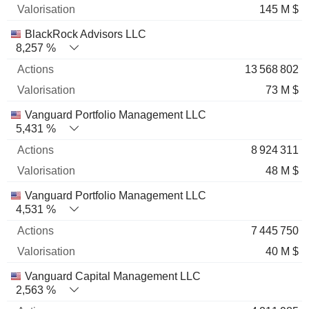
145 M $
BlackRock Advisors LLC
8,257 %
13 568 802
73 M $
Vanguard Portfolio Management LLC
5,431 %
8 924 311
48 M $
Vanguard Portfolio Management LLC
4,531 %
7 445 750
40 M $
Vanguard Capital Management LLC
2,563 %