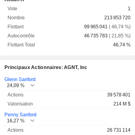
Vote
Nombre
Flottant
Autocontrôle
Total
1
213 853 720
99 965 041
( 46,74 %)
46 735 783
( 21,85 %)
46,74 %
Principaux Actionnaires: AGNT, Inc
Nom
Actions
%
Valorisation
Glenn Sanford
24,09 %
39 578 401
214 M $
Penny Sanford
16,27 %
26 731 114