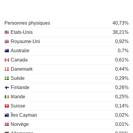
Personnes physiques
40,73%
Etats-Unis
38,21%
Royaume-Uni
0,92%
Australie
0,7%
Canada
0,61%
Danemark
0,44%
Suède
0,29%
Finlande
0,26%
Irlande
0,25%
Suisse
0,14%
Îles Cayman
0,02%
Norvège
0,01%