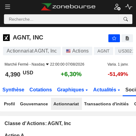
AGNT, INC
4,390
$
+6,30%
AGNT, INC
Actionnariat AGNT, Inc
Actions
AGNT
US3021
Marché Fermé -
Nasdaq
22:00:00 07/08/2026
Varia. 1 janv.
USD
+6,30%
4,390
-51,49%
Synthèse
Cotations
Graphiques
Actualités
Soci
Profil
Gouvernance
Actionnariat
Transactions d'initiés
Classe d'Actions: AGNT, Inc
Flottant
Action A