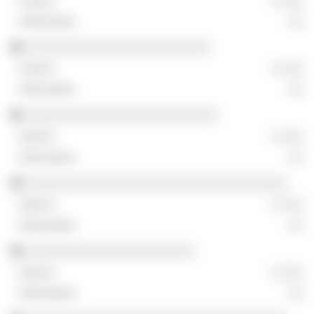
░ ░░░
░░
░░░░░░░░░░░░░░░░░░░░░░░░
░ ░░░
░░
░░░░░░░░░░░░░░░░░░░░░░░░░
░ ░░░
░░
░░░░░░░░░░░░░░░░░░░░░░░░░░░░░░░░░░
░ ░░░
░░
░░░░░░░░░░░░░░░░░░░░░░
░ ░░░
░░