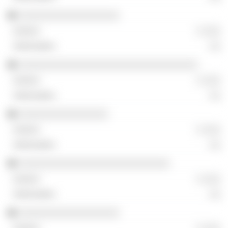
░░░░░░░░░░░░░░░░░░
░ ░░░
░░
░░░░░░░░░░░░░░░░░░░░░░░░░░░░░░░░
░ ░░░
░░
░░░░░░░░░░░░░░░░
░ ░░░
░░
░░░░░░░░░░░░░░░░░░░░░░░░░░░
░ ░░░
░░
░░░░░░░░░░░░░░░░░░