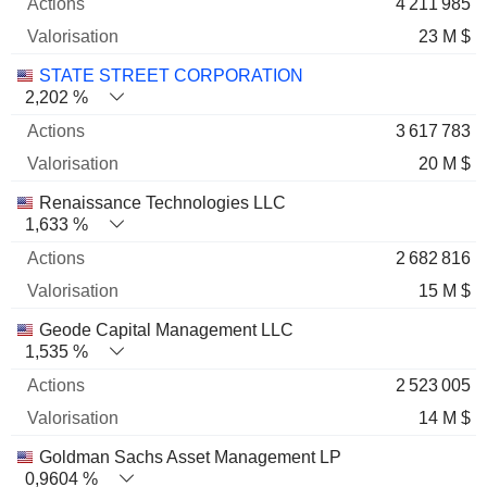
4 211 985
23 M $
STATE STREET CORPORATION
2,202 %
3 617 783
20 M $
Renaissance Technologies LLC
1,633 %
2 682 816
15 M $
Geode Capital Management LLC
1,535 %
2 523 005
14 M $
Goldman Sachs Asset Management LP
0,9604 %