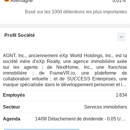
Allemagne
0,01%
Basé sur les 1000 détentions les plus importantes
Profil Société
AGNT, Inc., anciennement eXp World Holdings, Inc., est la
société mère d’eXp Realty, une agence immobilière axée
sur les agents ; de NextHome, Inc., une franchise
immobilière ; de FrameVR.io, une plateforme de
collaboration virtuelle ; et de SUCCESS Enterprises, une
marque spécialisée dans le développement personnel et les
médias destinée aux entrepreneurs. Ensemble, la
Employés
1 834
plateforme AGNT offre un système d'exploitation
multimodèle qui donne les moyens d'agir aux agents
Secteur
Services immobiliers
indépendants, aux franchisés et aux chefs d'équipe en
Amérique, en Europe, au Moyen-Orient, en Asie-Pacifique et
Agenda
14/08
Détachement de dividende - 0.05 USD
en Afrique du Sud.