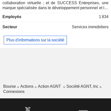
collaboration virtuelle ; et de SUCCESS Enterprises, une
marque spécialisée dans le développement personnel et les
médias destinée aux entrepreneurs. Ensemble, la
Employés
1 834
plateforme AGNT offre un système d'exploitation
multimodèle qui donne les moyens d'agir aux agents
Secteur
Services immobiliers
indépendants, aux franchisés et aux chefs d'équipe en
Amérique, en Europe, au Moyen-Orient, en Asie-Pacifique et
en Afrique du Sud.
Plus d'informations sur la société
Bourse
Actions
Action AGNT
Société AGNT, Inc
Connexions