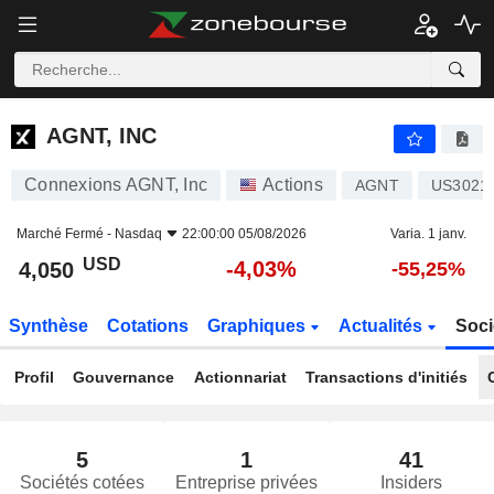
AGNT, INC
4,050
$
-4,03%
AGNT, INC
Connexions AGNT, Inc
Actions
AGNT
US3021
Marché Fermé -
Nasdaq
22:00:00 05/08/2026
Varia. 1 janv.
USD
-4,03%
4,050
-55,25%
Synthèse
Cotations
Graphiques
Actualités
Soci
Profil
Gouvernance
Actionnariat
Transactions d'initiés
5
1
41
Sociétés cotées
Entreprise privées
Insiders