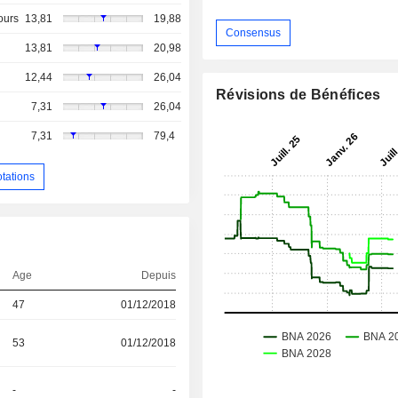
ours
13,81
19,88
Consensus
13,81
20,98
12,44
26,04
Révisions de Bénéfices
7,31
26,04
7,31
79,4
otations
Age
Depuis
47
01/12/2018
53
01/12/2018
-
-