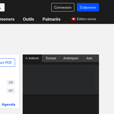
Connexion
S'abonner
reeners
Outils
Palmarès
Édition suisse
Indices
Europe
Amériques
Asie
ort PDF
ZM
MT
Agenda
Secteur
Dérivés
Fonds et ETFs