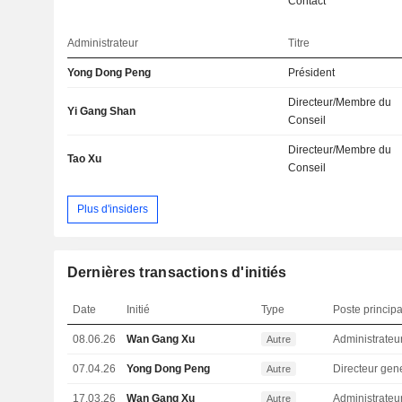
Contact
Administrateur
Titre
Yong Dong Peng
Président
Directeur/Membre du
Yi Gang Shan
Conseil
Directeur/Membre du
Tao Xu
Conseil
Plus d'insiders
Dernières transactions d'initiés
Date
Initié
Type
Poste principa
08.06.26
Wan Gang Xu
Administrateu
Autre
07.04.26
Yong Dong Peng
Directeur gen
Autre
17.03.26
Wan Gang Xu
Administrateu
Autre