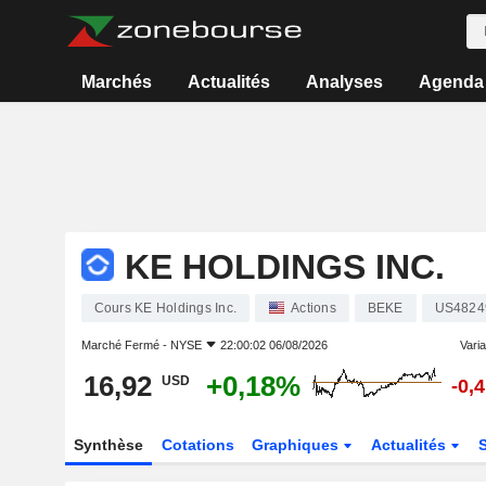
Marchés
Actualités
Analyses
Agenda
KE HOLDINGS INC.
Cours KE Holdings Inc.
Actions
BEKE
US4824
Marché Fermé -
NYSE
22:00:02 06/08/2026
Varia
16,92
+0,18%
USD
-0,
Synthèse
Cotations
Graphiques
Actualités