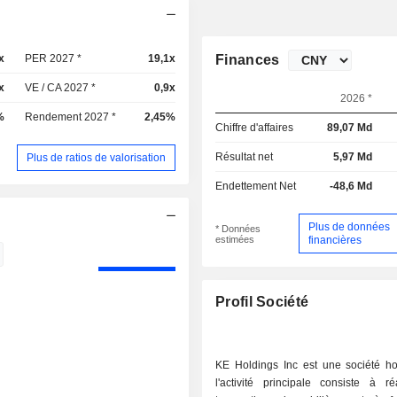
x
PER 2027 *
19,1x
Finances
x
VE / CA 2027 *
0,9x
2026 *
%
Rendement 2027 *
2,45%
Chiffre d'affaires
89,07 Md
Résultat net
5,97 Md
Plus de ratios de valorisation
Endettement Net
-48,6 Md
Plus de données
* Données
estimées
financières
Profil Société
KE Holdings Inc est une société ho
l'activité principale consiste à ré