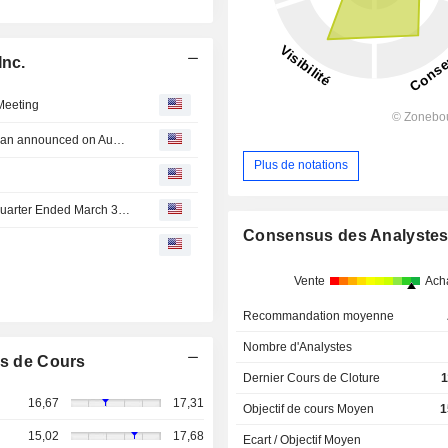
Inc.
Meeting
Tranche Update on KE Holdings Inc.'s Equity Buyback Plan announced on August 23, 2022.
Plus de notations
KE Holdings Inc. Reports Earnings Results for the First Quarter Ended March 31, 2026
Consensus des Analyste
Vente
Ach
Recommandation moyenne
Nombre d'Analystes
s de Cours
Dernier Cours de Cloture
1
16,67
17,31
Objectif de cours Moyen
1
15,02
17,68
Ecart / Objectif Moyen