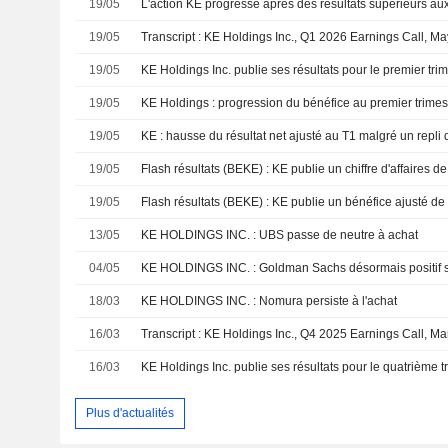
19/05
L'action KE progresse après des résultats supérieurs aux
19/05
Transcript : KE Holdings Inc., Q1 2026 Earnings Call, M
19/05
19/05
KE Holdings : progression du bénéfice au premier trimes
19/05
KE : hausse du résultat net ajusté au T1 malgré un repli du
19/05
19/05
13/05
KE HOLDINGS INC. : UBS passe de neutre à achat
04/05
KE HOLDINGS INC. : Goldman Sachs désormais positif su
18/03
KE HOLDINGS INC. : Nomura persiste à l'achat
16/03
Transcript : KE Holdings Inc., Q4 2025 Earnings Call, Ma
16/03
Plus d'actualités