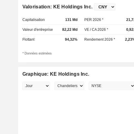
Valorisation: KE Holdings Inc.
Capitalisation
131 Md
PER 2026 *
21,7
Valeur d'entreprise
82,22 Md
VE / CA 2026 *
0,92
Flottant
94,32%
Rendement 2026 *
2,23
* Données estimées
Graphique: KE Holdings Inc.