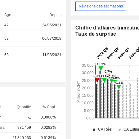
Révisions des estimations
Age
Depuis
47
24/05/2021
Chiffre d'affaires trimestrie
Taux de surprise
53
06/07/2018
53
11/08/2021
l
Quantité
% Capi.
r
-1
0,0000%
eral
981 459
0,0282%
r
21 340 263
0,6136%