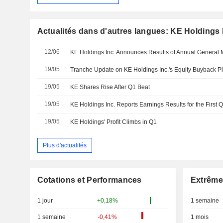
Actualités dans d'autres langues: KE Holdings 
12/06
KE Holdings Inc. Announces Results of Annual General 
19/05
19/05
KE Shares Rise After Q1 Beat
19/05
19/05
KE Holdings' Profit Climbs in Q1
Plus d'actualités
Cotations et Performances
Extrême
1 jour
+0,18%
1 semaine
1 semaine
-0,41%
1 mois