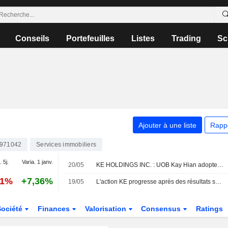
Conseils
Portefeuilles
Listes
Trading
Sc
Ajouter à une liste
Rapp
971042
Services immobiliers
. 5j.
Varia. 1 janv.
20/05
KE HOLDINGS INC. : UOB Kay Hian adopte une opinion positive
41%
+7,36%
19/05
L'action KE progresse après des résultats supérieurs aux attentes au T1
Société
Finances
Valorisation
Consensus
Ratings