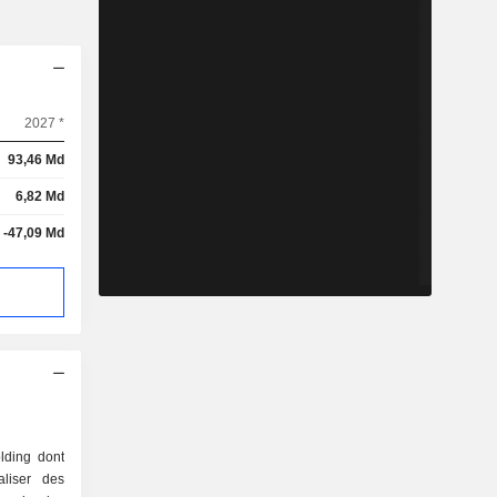
2027 *
93,46 Md
6,82 Md
-47,09 Md
lding dont
aliser des