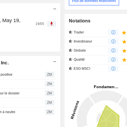
Plus de données financières
, May 19,
Notations
19/05
Trader
Investisseur
Globale
Qualité
Inc.
ESG MSCI
positive
ZM
ZM
r le dossier
ZM
ZM
 à neutre
ZM