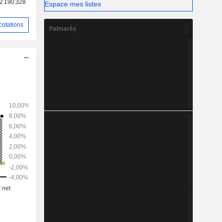
2 190 328
Espace mes listes
es.
cotations
Palmarès