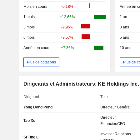
Mois en cours
-0,18%
Année en c
1 mois
+12,65%
1 an
3 mois
-9,95%
3 ans
6 mois
-9,57%
5 ans
Année en cours
+7,36%
10 ans
Plus de cotations
Plus de c
Dirigeants et Administrateurs: KE Holdings Inc.
Dirigeant
Titre
Yong Dong Peng
Directeur Général
Directeur
Tao Xu
Financier/CFO
Investor Relations
Si Ting Li