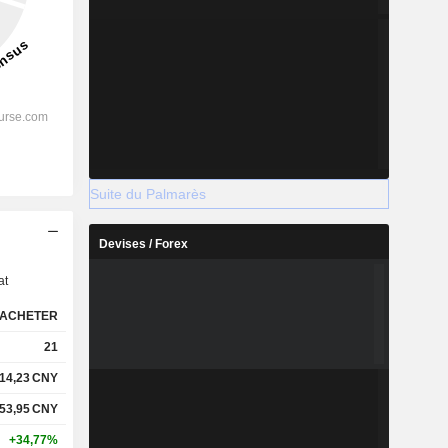
Suite du Palmarès
s
Devises / Forex
at
ACHETER
21
14,23
CNY
53,95
CNY
+34,77%