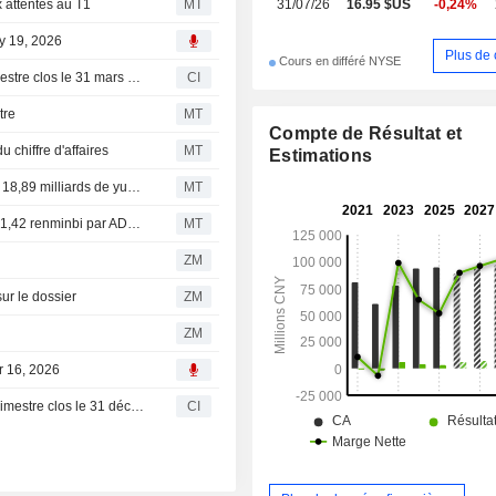
 attentes au T1
MT
31/07/26
16.95 $US
-0,24%
locatifs, de services financiers et autr
ay 19, 2026
Plus de 
Cours en différé NYSE
KE Holdings Inc. publie ses résultats pour le premier trimestre clos le 31 mars 2026
CI
tre
MT
Compte de Résultat et
 chiffre d'affaires
MT
Estimations
Flash résultats (BEKE) : KE publie un chiffre d'affaires de 18,89 milliards de yuans au premier trimestre, contre 18,63 milliards attendus par le consensus FactSet
MT
Flash résultats (BEKE) : KE publie un bénéfice ajusté de 1,42 renminbi par ADS au premier trimestre, contre une estimation FactSet de 0,95 renminbi
MT
ZM
r le dossier
ZM
ZM
r 16, 2026
KE Holdings Inc. publie ses résultats pour le quatrième trimestre clos le 31 décembre 2025
CI