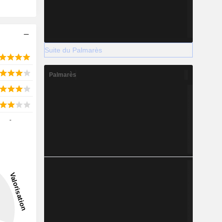
Suite du Palmarès
Palmarès
-