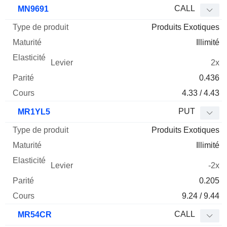
Type
CALL
MN9691
de
Produits Exotiques
Mnemo
Type
produit
Maturité
Elasticité
Levier
Parité
Co
Illimité
2x
0.436
4.33 / 4.43
PUT
MR1YL5
Produits Exotiques
Illimité
-2x
0.205
9.24 / 9.44
CALL
MR54CR