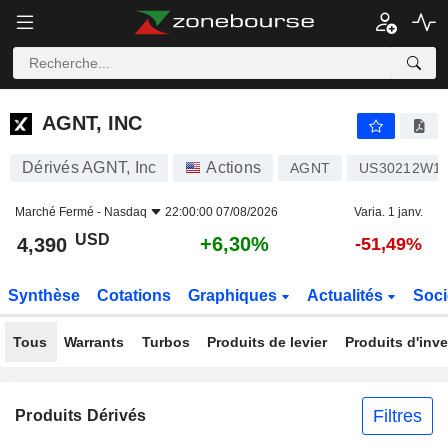
AGNT, INC
4,390
$
+6,30%
AGNT, INC
Dérivés AGNT, Inc
Actions
AGNT
US30212W1
Marché Fermé -
Nasdaq
22:00:00 07/08/2026
Varia. 1 janv.
USD
+6,30%
4,390
-51,49%
Synthèse
Cotations
Graphiques
Actualités
Soci
Tous
Warrants
Turbos
Produits de levier
Produits d'inv
Filtres
Produits Dérivés