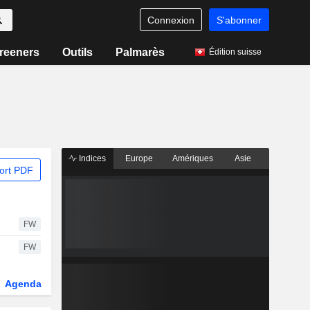
Connexion
S'abonner
reeners
Outils
Palmarès
Édition suisse
Indices
Europe
Amériques
Asie
ort PDF
FW
FW
Agenda
Secteur
Dérivés
Fonds et ETFs