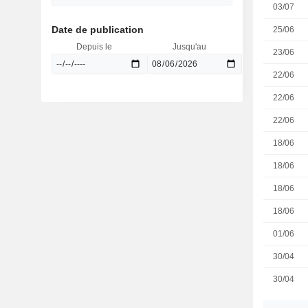
03/07
Date de publication
25/06
Depuis le
Jusqu'au
23/06
22/06
22/06
22/06
18/06
18/06
18/06
18/06
01/06
30/04
30/04