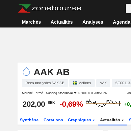
Marchés
Actualités
Analyses
Agenda
AAK AB
Reco analystes AAK AB
Actions
AAK
SE00113
Marché Fermé -
Nasdaq Stockholm
18:00:00 05/08/2026
Var
202,00
-0,69%
SEK
+0
Synthèse
Cotations
Graphiques
Actualités