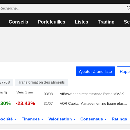
Conseils
Portefeuilles
Listes
Trading
Sc
Ajouter à une liste
Rapp
37708
Transformation des aliments
ia. 5j.
Varia. 1 janv.
03/08
Affärsvärlden recommande l'achat d'AAK : un potentiel de hausse de près de 20 % identifié
,30%
-23,43%
31/07
AQR Capital Management ne figure plus parmi les vendeurs à découvert déclarés d'AAK
Société
Finances
Valorisation
Consensus
Ratings