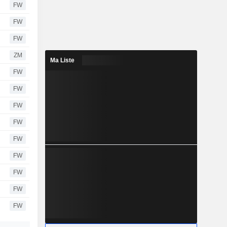
FW
FW
FW
ZM
Ma Liste
FW
FW
FW
FW
FW
FW
FW
FW
FW