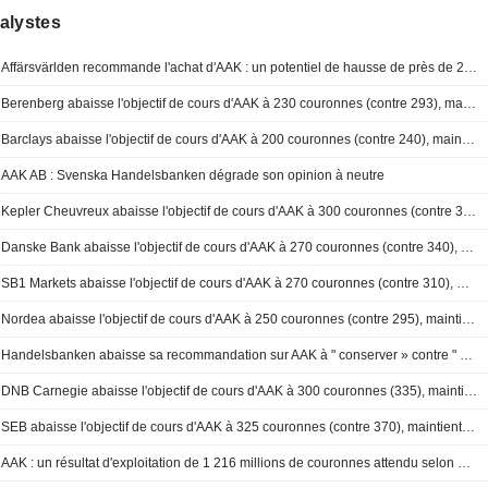
alystes
Affärsvärlden recommande l'achat d'AAK : un potentiel de hausse de près de 20 % identifié
Berenberg abaisse l'objectif de cours d'AAK à 230 couronnes (contre 293), maintient sa recommandation à "conserver"
Barclays abaisse l'objectif de cours d'AAK à 200 couronnes (contre 240), maintient sa recommandation à "sous-pondérer" - BN
AAK AB : Svenska Handelsbanken dégrade son opinion à neutre
Kepler Cheuvreux abaisse l'objectif de cours d'AAK à 300 couronnes (contre 330), maintient son conseil à l'achat
Danske Bank abaisse l'objectif de cours d'AAK à 270 couronnes (contre 340), maintient sa recommandation à l'achat - BN
SB1 Markets abaisse l'objectif de cours d'AAK à 270 couronnes (contre 310), maintient sa recommandation à l'achat
Nordea abaisse l'objectif de cours d'AAK à 250 couronnes (contre 295), maintient sa recommandation à l'achat
Handelsbanken abaisse sa recommandation sur AAK à " conserver » contre " acheter », objectif de cours ramené à 233 couronnes (300)
DNB Carnegie abaisse l'objectif de cours d'AAK à 300 couronnes (335), maintient son conseil à l'achat
SEB abaisse l'objectif de cours d'AAK à 325 couronnes (contre 370), maintient sa recommandation à l'achat
AAK : un résultat d'exploitation de 1 216 millions de couronnes attendu selon Modular