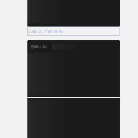
Suite du Palmarès
Palmarès