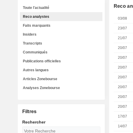
Reco an
Toute l'actualité
Reco analystes
03/08
Faits marquants
23/07
Insiders
21/07
Transcripts
20/07
Communiqués
20/07
Publications officielles
20/07
Autres langues
20/07
Articles Zonebourse
20/07
Analyses Zonebourse
20/07
20/07
Filtres
17/07
Rechercher
14/07