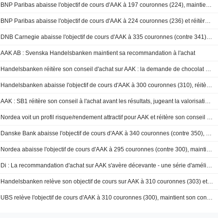
BNP Paribas abaisse l'objectif de cours d'AAK à 197 couronnes (224), maintient son opinion à 'sous-performance' - BN
BNP Paribas abaisse l'objectif de cours d'AAK à 224 couronnes (236) et réitère son opinion "Sous-performance" - BN
DNB Carnegie abaisse l'objectif de cours d'AAK à 335 couronnes (contre 341), maintient sa recommandation à l'achat
AAK AB : Svenska Handelsbanken maintient sa recommandation à l'achat
Handelsbanken réitère son conseil d'achat sur AAK : la demande de chocolat devrait rebondir au second semestre
Handelsbanken abaisse l'objectif de cours d'AAK à 300 couronnes (310), réitère son conseil d'achat - BN
AAK : SB1 réitère son conseil à l'achat avant les résultats, jugeant la valorisation attractive
Nordea voit un profil risque/rendement attractif pour AAK et réitère son conseil à l'achat
Danske Bank abaisse l'objectif de cours d'AAK à 340 couronnes (contre 350), maintient sa recommandation à l'achat - BN
Nordea abaisse l'objectif de cours d'AAK à 295 couronnes (contre 300), maintient sa recommandation à l'achat
Di : La recommandation d'achat sur AAK s'avère décevante - une série d'améliorations est nécessaire
Handelsbanken relève son objectif de cours sur AAK à 310 couronnes (303) et réitère son conseil d'achat - BN
UBS relève l'objectif de cours d'AAK à 310 couronnes (300), maintient son conseil à l'achat