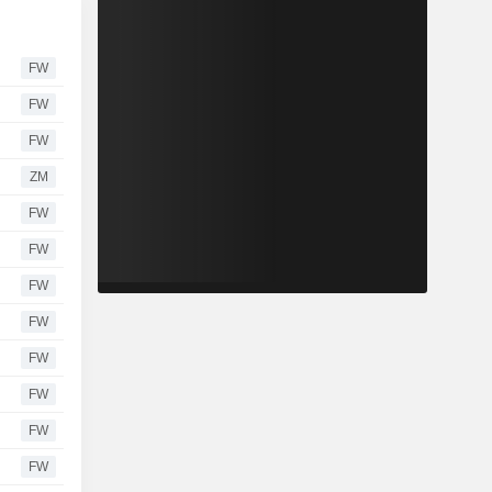
FW
FW
FW
ZM
FW
FW
FW
FW
FW
FW
FW
FW