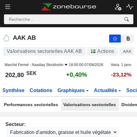
AAK AB
202,80
kr
+0,40%
AAK AB
Valorisations sectorielles AAK AB
Actions
AAK
Marché Fermé -
Nasdaq Stockholm
18:00:00 07/08/2026
Varia. 1 janv.
SEK
+0,40%
202,80
-23,12%
Synthèse
Cotations
Graphiques
Actualités
Soci
Performances sectorielles
Valorisations sectorielles
Dividen
Secteur: