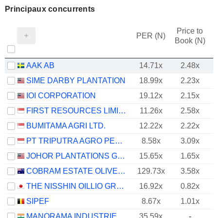
Principaux concurrents
Price to
PER (N)
Book (N)
AAK AB
14.71x
2.48x
SIME DARBY PLANTATION
18.99x
2.23x
IOI CORPORATION
19.12x
2.15x
FIRST RESOURCES LIMITED
11.26x
2.58x
BUMITAMA AGRI LTD.
12.22x
2.22x
PT TRIPUTRA AGRO PERSADA TBK
8.58x
3.09x
JOHOR PLANTATIONS GROUP
15.65x
1.65x
COBRAM ESTATE OLIVES LIMITED
129.73x
3.58x
THE NISSHIN OILLIO GROUP,LTD.
16.92x
0.82x
SIPEF
8.67x
1.01x
MANORAMA INDUSTRIES LIMITED
35.59x
-