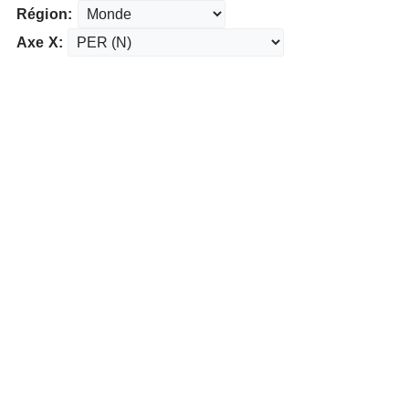
Région:
Axe X: