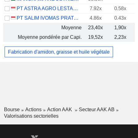
PT ASTRA AGRO LESTARI TBK
7.92x
0.58x
PT SALIM IVOMAS PRATAMA TBK
4.86x
0.43x
Moyenne
23,40x
1,90x
Moyenne pondérée par Capi.
19,52x
2,23x
Fabrication d'amidon, graisse et huile végétale
Bourse
Actions
Action AAK
Secteur AAK AB
Valorisations sectorielles