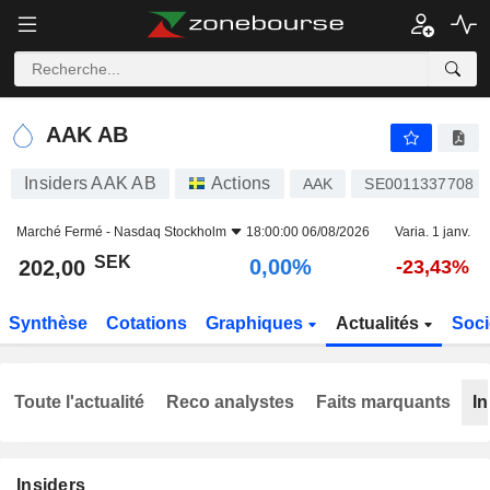
AAK AB
202,00
kr
0,00%
AAK AB
Insiders AAK AB
Actions
AAK
SE0011337708
Marché Fermé -
Nasdaq Stockholm
18:00:00 06/08/2026
Varia. 1 janv.
SEK
0,00%
202,00
-23,43%
Synthèse
Cotations
Graphiques
Actualités
Soci
Toute l'actualité
Reco analystes
Faits marquants
In
Insiders