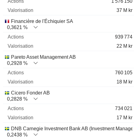
1 576 150
37 M kr
Financière de l'Échiquier SA
0,3621 %
939 774
22 M kr
Pareto Asset Management AB
0,2928 %
760 105
18 M kr
Cicero Fonder AB
0,2828 %
734 021
17 M kr
DNB Carnegie Investment Bank AB (Investment Managem
0,2438 %