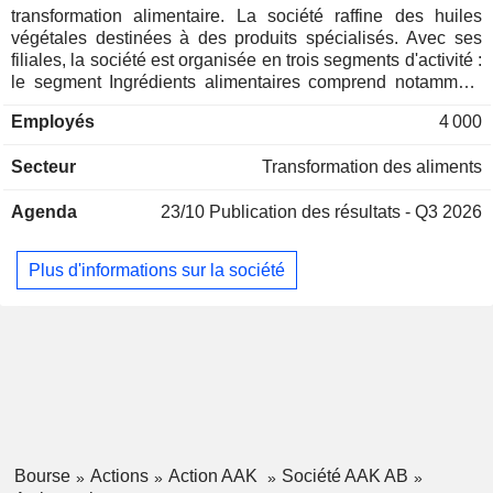
transformation alimentaire. La société raffine des huiles
végétales destinées à des produits spécialisés. Avec ses
filiales, la société est organisée en trois segments d'activité :
le segment Ingrédients alimentaires comprend notamment
les matières grasses pour la boulangerie, les substituts de
Employés
4 000
matières grasses laitières, les matières grasses pour glaces,
les préparations pour nourrissons et les ingrédients à base
Secteur
Transformation des aliments
d'huiles et de matières grasses ; le segment « Matières
grasses pour le chocolat et la confiserie » offre des
Agenda
23/10
Publication des résultats - Q3 2026
avantages pour le chocolat et la confiserie, allant de produits
développés pour améliorer les propriétés sensorielles, la
santé et la durée de conservation à la rentabilité, au savoir-
Plus d'informations sur la société
faire, à la technologie et au service ; et le segment «
Produits techniques et aliments pour animaux » comprend la
cire dorée, les acides gras, la glycérine, les produits
chimiques de désencrage et les aliments pour animaux.
Bourse
Actions
Action AAK
Société AAK AB