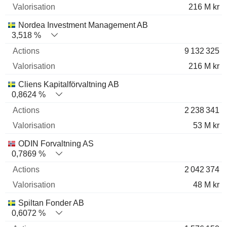
216 M kr
Nordea Investment Management AB
3,518 %
9 132 325
216 M kr
Cliens Kapitalförvaltning AB
0,8624 %
2 238 341
53 M kr
ODIN Forvaltning AS
0,7869 %
2 042 374
48 M kr
Spiltan Fonder AB
0,6072 %