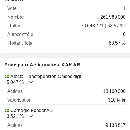
Vote
Nombre
Flottant
Autocontrôle
Total
1
261 989 000
179 643 721
( 68,57 %)
0
68,57 %
Principaux Actionnaires: AAK AB
Nom
Actions
%
Valorisation
Alecta Tjanstepension Omsesidigt
5,047 %
13 100 000
310 M kr
Carnegie Fonder AB
3,521 %
9 138 817