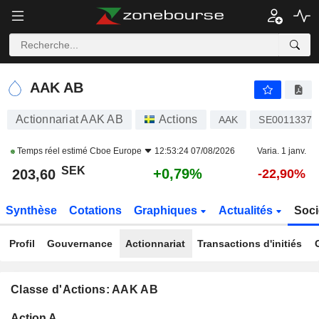
AAK AB
203,60
kr
+0,79%
AAK AB
Actionnariat AAK AB
Actions
AAK
SE00113377
Temps réel estimé
Cboe Europe
12:53:24 07/08/2026
Varia. 1 janv.
SEK
+0,79%
203,60
-22,90%
Synthèse
Cotations
Graphiques
Actualités
Soci
Profil
Gouvernance
Actionnariat
Transactions d'initiés
Classe d'Actions: AAK AB
Flottant
Action A