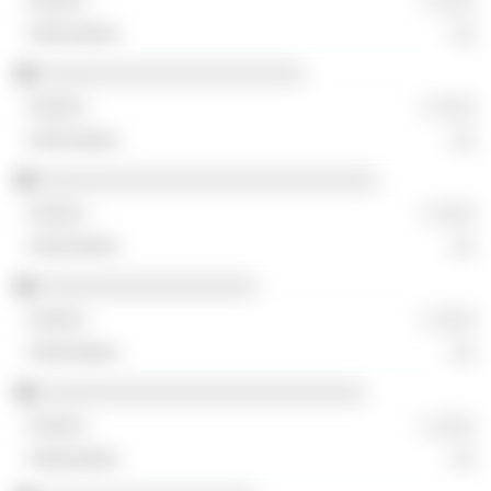
░ ░░░
░░
░░░░░░░░░░░░░░░░░░░░░░
░ ░░░
░░
░░░░░░░░░░░░░░░░░░░░░░░░░░░░
░ ░░░
░░
░░░░░░░░░░░░░░░░░░
░ ░░░
░░
░░░░░░░░░░░░░░░░░░░░░░░░░░░
░ ░░░
░░