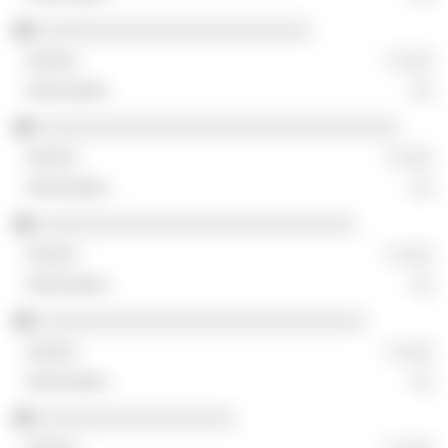
░░░░░░░░░░░░░░░░░░░░░░░░░
░ ░░░
░░
░░░░░░░░░░░░░░░░░░░░░░░░░░░░░░░░░
░ ░░░
░░
░░░░░░░░░░░░░░░░░░░░░░░░░░░░░
░ ░░░
░░
░░░░░░░░░░░░░░░░░░░░░░░░░░░░░░
░ ░░░
░░
░░░░░░░░░░░░░░░░░░