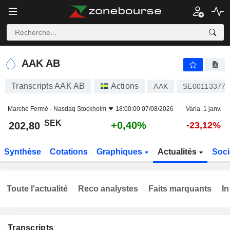
AAK AB
202,80
kr
+0,40%
AAK AB
Transcripts AAK AB
Actions
AAK
SE001133770
Marché Fermé -
Nasdaq Stockholm
18:00:00 07/08/2026
Varia. 1 janv.
SEK
+0,40%
202,80
-23,12%
Synthèse
Cotations
Graphiques
Actualités
Soci
Toute l'actualité
Reco analystes
Faits marquants
In
Transcripts