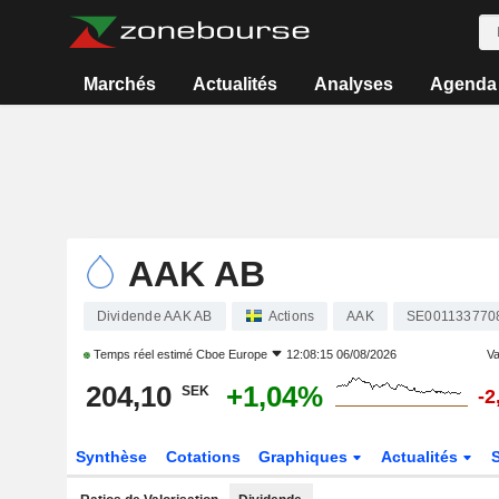
Marchés
Actualités
Analyses
Agenda
AAK AB
Dividende AAK AB
Actions
AAK
SE001133770
Temps réel estimé
Cboe Europe
12:08:15 06/08/2026
Va
204,10
+1,04%
SEK
-2
Synthèse
Cotations
Graphiques
Actualités