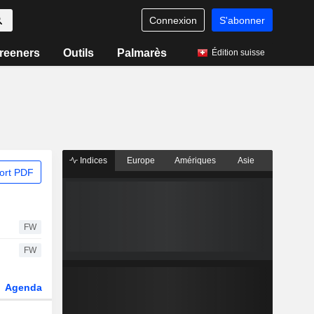
Connexion
S'abonner
reeners
Outils
Palmarès
Édition suisse
Indices
Europe
Amériques
Asie
ort PDF
FW
FW
Agenda
Secteur
Dérivés
Fonds et ETFs