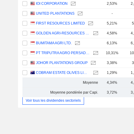
IOI CORPORATION
2,53%
2
UNITED PLANTATIONS
-
FIRST RESOURCES LIMITED
5,21%
5
GOLDEN AGRI-RESOURCES LTD
4,58%
4
BUMITAMA AGRI LTD.
6,13%
6
PT TRIPUTRA AGRO PERSADA TBK
10,31%
10
JOHOR PLANTATIONS GROUP
3,38%
3
COBRAM ESTATE OLIVES LIMITED
1,29%
1
Moyenne
4,34%
4
Moyenne pondérée par Capi.
3,72%
3
Voir tous les dividendes sectoriels