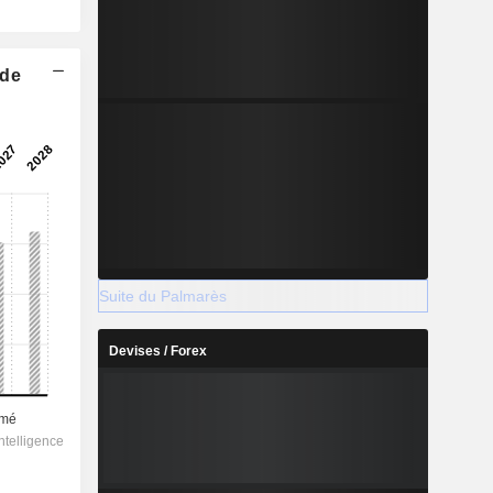
 de
Suite du Palmarès
Devises / Forex