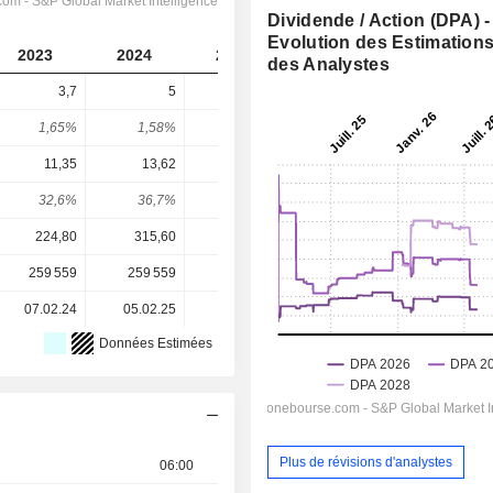
Dividende / Action (DPA) -
Evolution des Estimation
2023
2024
2025
2026
2027
des Analystes
3,7
5
9,35
5,83
6,156
1,65%
1,58%
3,54%
2,89%
3,05%
11,35
13,62
13,21
13,79
15,1
32,6%
36,7%
70,8%
42,3%
40,8%
224,80
315,60
263,80
202,00
202,00
259 559
259 559
260 451
260 928
-
07.02.24
05.02.25
05.02.26
-
-
Données Estimées
Plus de révisions d'analystes
06:00