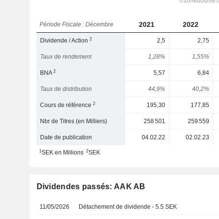
2021
2022
Période Fiscale : Décembre
2
Dividende / Action
2,5
2,75
Taux de rendement
1,28%
1,55%
2
BNA
5,57
6,84
Taux de distribution
44,9%
40,2%
2
Cours de référence
195,30
177,85
Nbr de Titres (en Milliers)
258 501
259 559
Date de publication
04.02.22
02.02.23
1
2
SEK en Millions
SEK
Dividendes passés: AAK AB
11/05/2026
Détachement de dividende - 5.5 SEK