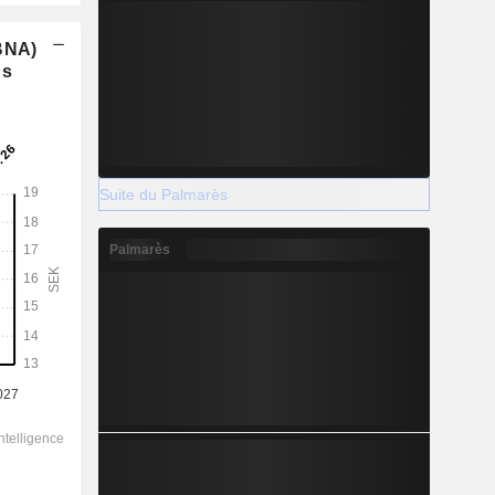
(BNA)
ns
Suite du Palmarès
Palmarès