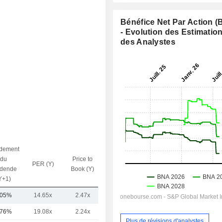
Bénéfice Net Par Action 
- Evolution des Estimatio
des Analystes
dement
du
Price to
PER (Y)
VE / CA (Y)
idende
Book (Y)
Y+1)
,05%
14.65x
2.47x
1.21x
,76%
19.08x
2.24x
2.31x
Plus de révisions d'analystes