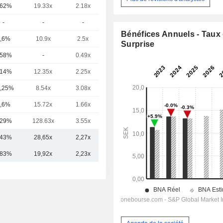
,62%
19.33x
2.18x
2.59x
-
-
-
-
Bénéfices Annuels - Taux
,6%
10.9x
2.5x
2.82x
Surprise
,58%
-
0.49x
-
,14%
12.35x
2.25x
1.8x
,25%
8.54x
3.08x
2.79x
,6%
15.72x
1.66x
3.31x
,29%
128.63x
3.55x
6.26x
,43%
28,65x
2,27x
2,89x
,83%
19,92x
2,23x
2,42x