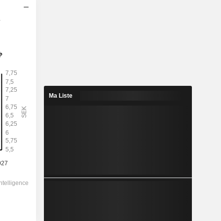
s
2028
6,696
3,31%
16,18
41,4%
Ma Liste
202,00
-
-