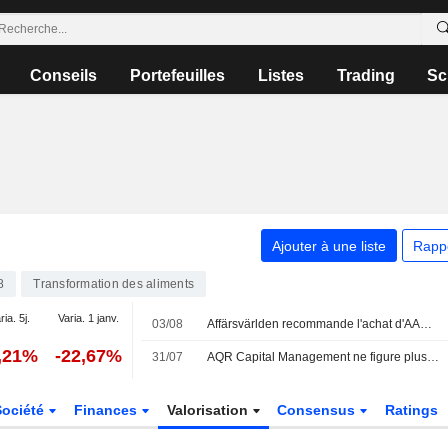
Conseils
Portefeuilles
Listes
Trading
Sc
Ajouter à une liste
Rapp
8
Transformation des aliments
ria. 5j.
Varia. 1 janv.
03/08
Affärsvärlden recommande l'achat d'AAK : un potentiel de hausse de près de 20 % identifié
,21%
-22,67%
31/07
AQR Capital Management ne figure plus parmi les vendeurs à découvert déclarés d'AAK
Société
Finances
Valorisation
Consensus
Ratings