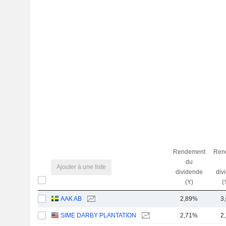
Rendement
Ren
du
Ajouter à une liste
dividende
div
(Y)
(
AAK AB
2,89%
3
SIME DARBY PLANTATION
2,71%
2