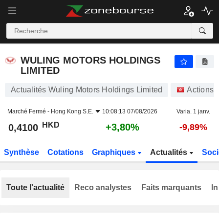
WULING MOTORS HOLDINGS LIMITED
0,4100
$
+3,80%
WULING MOTORS HOLDINGS
LIMITED
Actualités Wuling Motors Holdings Limited
Actions
Marché Fermé -
Hong Kong S.E.
10:08:13 07/08/2026
Varia. 1 janv.
HKD
+3,80%
0,4100
-9,89%
Synthèse
Cotations
Graphiques
Actualités
Soci
Toute l'actualité
Reco analystes
Faits marquants
In