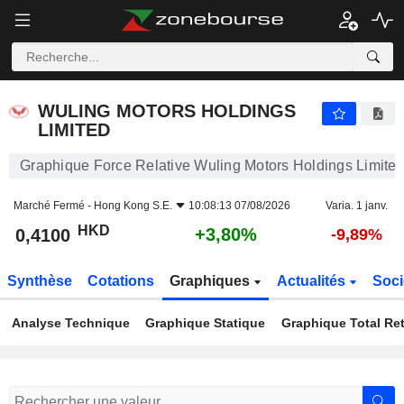
WULING MOTORS HOLDINGS LIMITED
0,4100
$
+3,80%
WULING MOTORS HOLDINGS
LIMITED
Graphique Force Relative Wuling Motors Holdings Limite
Marché Fermé -
Hong Kong S.E.
10:08:13 07/08/2026
Varia. 1 janv.
HKD
+3,80%
0,4100
-9,89%
Synthèse
Cotations
Graphiques
Actualités
Soci
Analyse Technique
Graphique Statique
Graphique Total Re