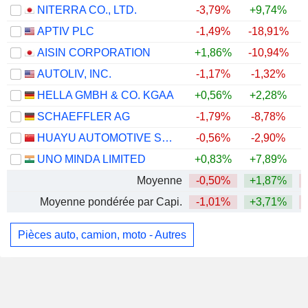
NITERRA CO., LTD.
-3,79%
+9,74%
APTIV PLC
-1,49%
-18,91%
AISIN CORPORATION
+1,86%
-10,94%
AUTOLIV, INC.
-1,17%
-1,32%
HELLA GMBH & CO. KGAA
+0,56%
+2,28%
SCHAEFFLER AG
-1,79%
-8,78%
HUAYU AUTOMOTIVE SYSTEMS COMPANY LIMITED
-0,56%
-2,90%
UNO MINDA LIMITED
+0,83%
+7,89%
+
Moyenne
-0,50%
+1,87%
Moyenne pondérée par Capi.
-1,01%
+3,71%
Pièces auto, camion, moto - Autres