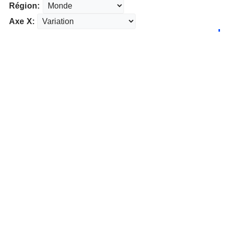
Région:
Axe X: