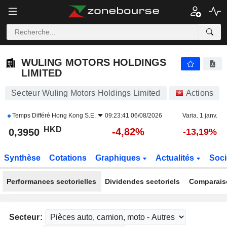
WULING MOTORS HOLDINGS LIMITED
0,3950
$
-4,82%
WULING MOTORS HOLDINGS
LIMITED
Secteur Wuling Motors Holdings Limited
Actions
Temps Différé
Hong Kong S.E.
09:23:41 06/08/2026
Varia. 1 janv.
HKD
-4,82%
0,3950
-13,19%
Synthèse
Cotations
Graphiques
Actualités
Soci
Performances sectorielles
Dividendes sectoriels
Comparais
Secteur: