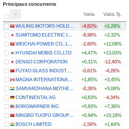
Principaux concurrents
V
Varia.
Varia. 5j.
WULING MOTORS HOLDINGS LIMITED
-4,82%
+1,28%
SUMITOMO ELECTRIC INDUSTRIES, LTD.
-8,98%
+2,32%
WEICHAI POWER CO., LTD.
-2,60%
+12,08%
HYUNDAI MOBIS CO.,LTD
+4,47%
+13,03%
DENSO CORPORATION
+0,31%
-12,40%
FUYAO GLASS INDUSTRY GROUP CO., LTD.
-0,61%
-4,26%
+
MAGNA INTERNATIONAL INC.
+1,85%
+3,45%
+
SAMVARDHANA MOTHERSON INTERNATIONAL LIMITED
-0,26%
+5,08%
CONTINENTAL AG
+0,83%
-4,34%
BORGWARNER INC.
+5,93%
+7,36%
NINGBO TUOPU GROUP CO.,LTD.
+0,94%
+10,18%
BOSCH LIMITED
-1,59%
+1,64%