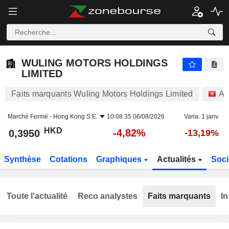
WULING MOTORS HOLDINGS LIMITED
0,3950
$
-4,82%
WULING MOTORS HOLDINGS
LIMITED
Faits marquants Wuling Motors Holdings Limited
Ac
Marché Fermé -
Hong Kong S.E.
10:08:35 06/08/2026
Varia. 1 janv.
HKD
-4,82%
0,3950
-13,19%
Synthèse
Cotations
Graphiques
Actualités
Soci
Toute l'actualité
Reco analystes
Faits marquants
In