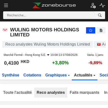
WULING MOTORS HOLDINGS LIMITED
0,4100
$
+3,80%
WULING MOTORS HOLDINGS
LIMITED
Reco analystes Wuling Motors Holdings Limited
Act
Marché Fermé -
Hong Kong S.E.
10:08:13 07/08/2026
Varia. 1 janv.
HKD
+3,80%
0,4100
-9,89%
Synthèse
Cotations
Graphiques
Actualités
Soci
Toute l'actualité
Reco analystes
Faits marquants
In