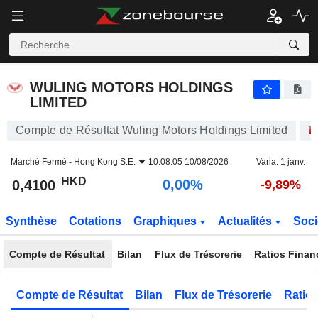
WULING MOTORS HOLDINGS LIMITED
0,4100
$
0,00%
WULING MOTORS HOLDINGS
LIMITED
Compte de Résultat Wuling Motors Holdings Limited
Marché Fermé -
Hong Kong S.E.
10:08:05 10/08/2026
Varia. 1 janv.
HKD
0,00%
0,4100
-9,89%
Synthèse
Cotations
Graphiques
Actualités
Soci
Compte de Résultat
Bilan
Flux de Trésorerie
Ratios Finan
Compte de Résultat
Bilan
Flux de Trésorerie
Ratios