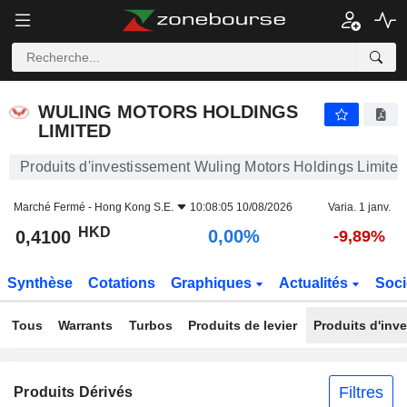
WULING MOTORS HOLDINGS LIMITED
0,4100
$
0,00%
WULING MOTORS HOLDINGS
LIMITED
Produits d'investissement Wuling Motors Holdings Limited
Marché Fermé -
Hong Kong S.E.
10:08:05 10/08/2026
Varia. 1 janv.
HKD
0,00%
0,4100
-9,89%
Synthèse
Cotations
Graphiques
Actualités
Soci
Tous
Warrants
Turbos
Produits de levier
Produits d'inv
Filtres
Produits Dérivés