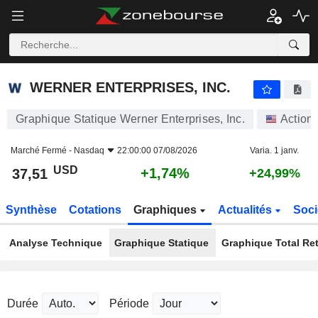
WERNER ENTERPRISES, INC.
37,51
$
+1,74%
WERNER ENTERPRISES, INC.
Graphique Statique Werner Enterprises, Inc.
Action
Marché Fermé -
Nasdaq
22:00:00 07/08/2026
Varia. 1 janv.
USD
+1,74%
37,51
+24,99%
Synthèse
Cotations
Graphiques
Actualités
Soci
Analyse Technique
Graphique Statique
Graphique Total Re
Durée
Période