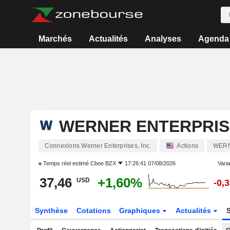
Marchés
Actualités
Analyses
Agenda
WERNER ENTERPRISE
Connexions Werner Enterprises, Inc.
Actions
WER
Temps réel estimé
Cboe BZX
17:26:41 07/08/2026
Varia
37,46
+1,60%
USD
-0,
Synthèse
Cotations
Graphiques
Actualités