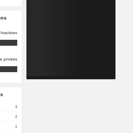
ons
Inactives
se privées
es
3
2
1