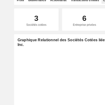
Profil
Gouvernance
Actionnariat
Transactions d'initiés
C
3
6
Sociétés cotées
Entreprise privées
Graphique Relationnel des Sociétés Cotées liée
Inc.