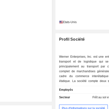
Etats-Unis
Profil Société
Werner Enterprises, Inc. est une en
transport et de logistique qui s
principalement au transport par 
complet de marchandises général
cadre du commerce interétatique
étatique. La société compte deux 
Truckload Transportation Service
Employés
Werner Logistics. Le segment « D
propose des services de tran
Secteur
Frêt au sol e
chargement complet dédiés à 
spécifique, généralement un 
Plus d'informations sur la société