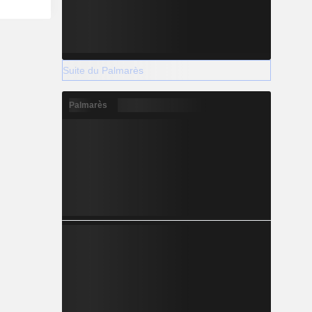
production,
rgons, soit
ent « One-
itation de
ons pour le
Suite du Palmarès
e à longue
 express, la
 de courte
Palmarès
ntrôlée. Son
archandises
inées aux
duits de
ires et les
nufacturés.
prestataire
stique sans
es services