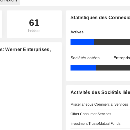
onnexions
Statistiques des Connexi
61
Insiders
Actives
s: Werner Enterprises,
Sociétés cotées
Entrepri
Activités des Sociétés lié
Miscellaneous Commercial Services
Other Consumer Services
Investment Trusts/Mutual Funds