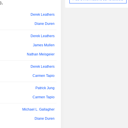
distribution de détail ou un site de 
c.
en utilisant soit des remorques fou
des remorques spécialisées. Le segm
Derek Leathers
Way Truckload » comprend l’explo
Diane Duren
flottes, à savoir la flotte de fourg
transport sur des trajets de moyenn
distance, la flotte pour les livraisons
Derek Leathers
flotte régionale pour les trajets
James Mullen
distance et la flotte à température co
activité principale de transport de m
Nathan Meisgeier
comprend les marchandises dest
magasins de détail, les pro
Derek Leathers
consommation, les produits alimenta
Carmen Tapio
boissons, ainsi que les produits ma
Le segment Werner Logistics est un 
de services de transport et de logi
Patrick Jung
actifs propres. Ce segment fournit d
Carmen Tapio
dans toute l’Amérique du Nord.
Michael L. Gallagher
Diane Duren