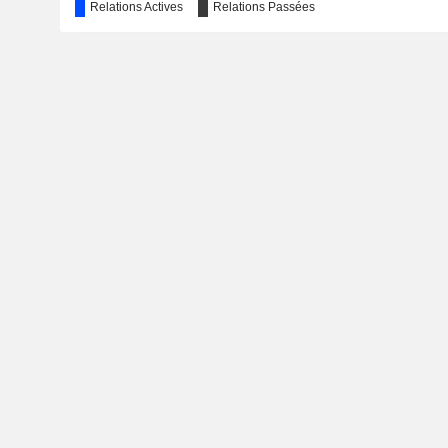
Relations Actives
Relations Passées
American Institute of Trucking, Inc.
Miscellaneous Commercial Services