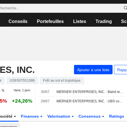
Conseils
Portefeuilles
Listes
Trading
Sc
S, INC.
Ajouter à une liste
Rapp
N
US9507551086
Frêt au sol et logistique
. 5j.
Varia. 1 janv.
30/07
WERNER ENTERPRISES, INC. : Baird revoit son opinion à la hausse
35%
+24,26%
29/07
WERNER ENTERPRISES, INC. : UBS confirme sa recommandation neutre
Société
Finances
Valorisation
Consensus
Ratings