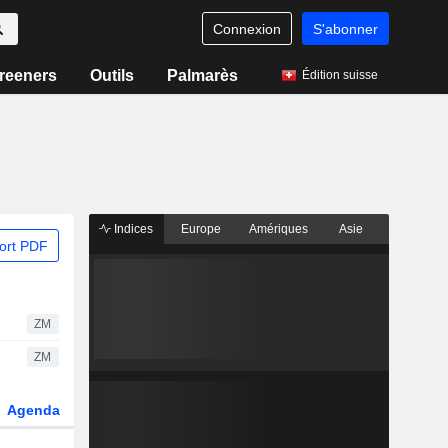
Connexion
S'abonner
reeners
Outils
Palmarès
Édition suisse
Indices
Europe
Amériques
Asie
ort PDF
ZM
ZM
Agenda
Secteur
Dérivés
Fonds et ETFs