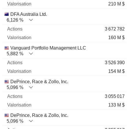
210 M $
DFA Australia Ltd.
6,126 %
3 672 782
160 M $
Vanguard Portfolio Management LLC
5,882 %
3 526 390
154 M $
DePrince, Race & Zollo, Inc.
5,096 %
3 055 017
133 M $
DePrince, Race & Zollo, Inc.
5,096 %