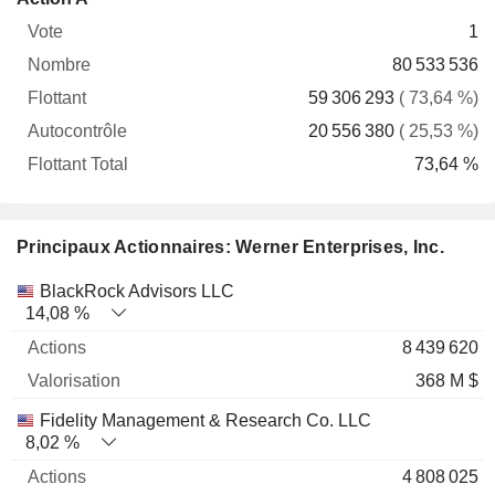
Vote
Nombre
Flottant
Autocontrôle
Total
1
80 533 536
59 306 293
( 73,64 %)
20 556 380
( 25,53 %)
73,64 %
Principaux Actionnaires: Werner Enterprises, Inc.
Nom
Actions
%
Valorisation
BlackRock Advisors LLC
14,08 %
8 439 620
368 M $
Fidelity Management & Research Co. LLC
8,02 %
4 808 025