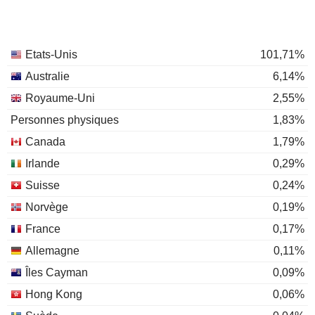
Etats-Unis
101,71%
Australie
6,14%
Royaume-Uni
2,55%
Personnes physiques
1,83%
Canada
1,79%
Irlande
0,29%
Suisse
0,24%
Norvège
0,19%
France
0,17%
Allemagne
0,11%
Îles Cayman
0,09%
Hong Kong
0,06%