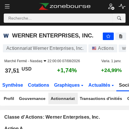
WERNER ENTERPRISES, INC.
37,51
$
+1,74%
WERNER ENTERPRISES, INC.
Actionnariat Werner Enterprises, Inc.
Actions
WE
Marché Fermé -
Nasdaq
22:00:00 07/08/2026
Varia. 1 janv.
USD
+1,74%
37,51
+24,99%
Synthèse
Cotations
Graphiques
Actualités
Soci
Profil
Gouvernance
Actionnariat
Transactions d'initiés
Classe d'Actions: Werner Enterprises, Inc.
Flottant
Action A