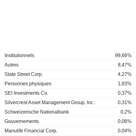
Institutionnels
99,66%
Autres
8,47%
State Street Corp.
4,27%
Personnes physiques
1,83%
SEI Investments Co.
0,37%
Silvercrest Asset Management Group, Inc.
0,31%
Schweizerische Nationalbank
0,2%
Gouvernements
0,06%
Manulife Financial Corp.
0,04%