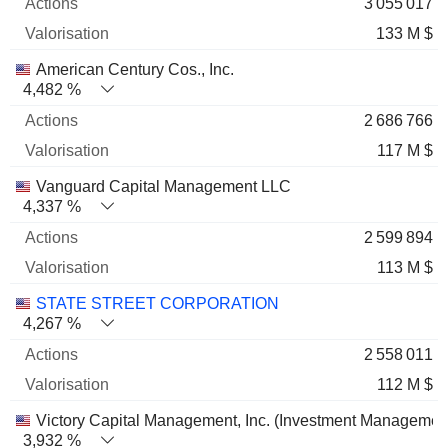
3 055 017
133 M $
American Century Cos., Inc.
4,482 %
2 686 766
117 M $
Vanguard Capital Management LLC
4,337 %
2 599 894
113 M $
STATE STREET CORPORATION
4,267 %
2 558 011
112 M $
Victory Capital Management, Inc. (Investment Managemen
3,932 %