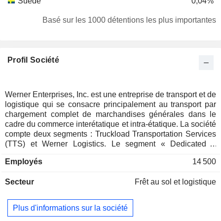
Suède
0,04%
Singapour
0,03%
Basé sur les 1000 détentions les plus importantes
Profil Société
Werner Enterprises, Inc. est une entreprise de transport et de
logistique qui se consacre principalement au transport par
chargement complet de marchandises générales dans le
cadre du commerce interétatique et intra-étatique. La société
compte deux segments : Truckload Transportation Services
(TTS) et Werner Logistics. Le segment « Dedicated »
propose des services de transport par chargement complet
Employés
14 500
dédiés à un client spécifique, généralement un centre de
distribution de détail ou un site de production, en utilisant
Secteur
Frêt au sol et logistique
soit des remorques fourgons, soit des remorques
spécialisées. Le segment « One-Way Truckload » comprend
l’exploitation de flottes, à savoir la flotte de fourgons pour le
Plus d'informations sur la société
transport sur des trajets de moyenne à longue distance, la