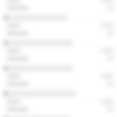
░ ░░░
░░
░░░░░░░░░░░░░░░░░░░░
░ ░░░
░░
░░░░░░░░░░░░░░░░░░░░░░
░ ░░░
░░
░░░░░░░░░░░░░░░░░░░░░░
░ ░░░
░░
░░░░░░░░░░░░░░░░░░░░░░░
░ ░░░
░░