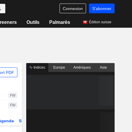
Connexion
S'abonner
reeners
Outils
Palmarès
Édition suisse
Indices
Europe
Amériques
Asie
ort PDF
FW
FW
Agenda
Secteur
Dérivés