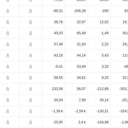
-89,31
-206,28
-200
83
38,76
32,97
12,02
19,
40,03
85,48
-1,49
30,
57,48
31,93
2,32
29,
43,16
44,14
5,43
13,
-0,41
53,49
3,32
-4
59,55
34,81
9,25
32,
233,56
58,07
-212,89
-303,
30,04
7,68
36,14
-20
-1,39 k
-2,59 k
-130,31
-324,
25,95
2,4 k
-104,98
-1,9