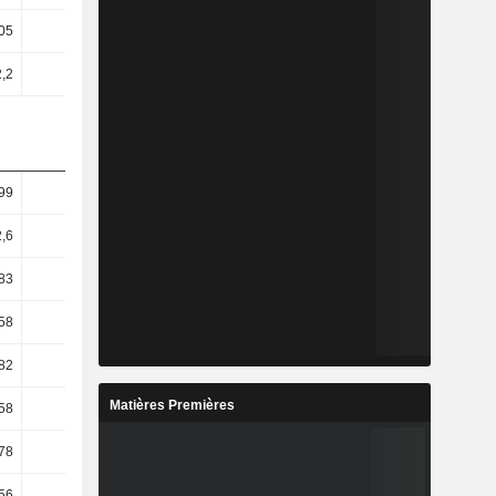
05
2,54
2,2
1,95
99
13,42
,6
13,4
83
19,32
58
21,18
82
29,14
Matières Premières
58
67,88
78
69,19
56
55,23