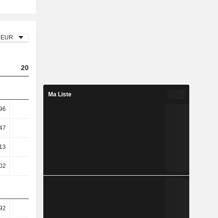
EUR
2025
Ma Liste
96
3,82
47
4,49
13
4,58
02
4,48
92
68,9