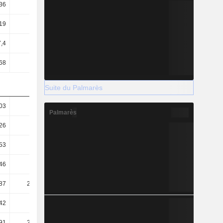
36
0,38
19
9,2
7,4
7,56
68
1,67
Suite du Palmarès
03
1,95
Palmarès
26
1,17
53
0,97
46
48,31
87
218,81
42
57,11
91
210,01