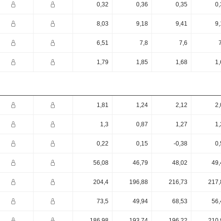
0,32
0,36
0,35
0,
8,03
9,18
9,41
9,
6,51
7,8
7,6
1,79
1,85
1,68
1,
1,81
1,24
2,12
2,
1,3
0,87
1,27
1,
0,22
0,15
-0,38
0,
56,08
46,79
48,02
49,
204,4
196,88
216,73
217,
73,5
49,94
68,53
56,
186,98
193,74
196,22
210,