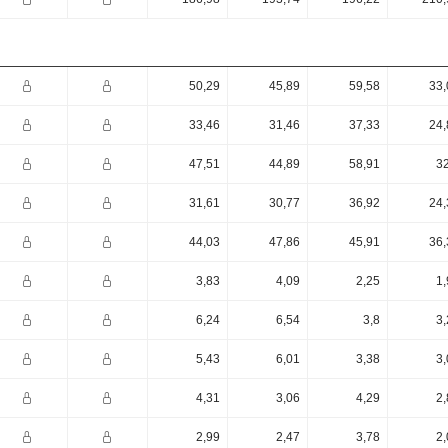
50,29
45,89
59,58
33,
33,46
31,46
37,33
24,
47,51
44,89
58,91
32
31,61
30,77
36,92
24,
44,03
47,86
45,91
36,
3,83
4,09
2,25
1,
6,24
6,54
3,8
3,
5,43
6,01
3,38
3,
4,31
3,06
4,29
2,
2,99
2,47
3,78
2,