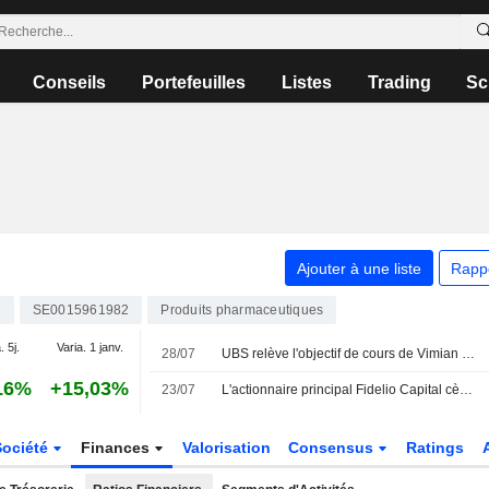
Conseils
Portefeuilles
Listes
Trading
Sc
Ajouter à une liste
Rapp
N
SE0015961982
Produits pharmaceutiques
. 5j.
Varia. 1 janv.
28/07
UBS relève l'objectif de cours de Vimian à 35 couronnes (31), maintient sa recommandation Neutre
16%
+15,03%
23/07
L'actionnaire principal Fidelio Capital cède des actions Vimian pour 2,8 millions de couronnes
Société
Finances
Valorisation
Consensus
Ratings