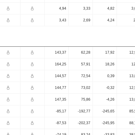
4,94
3,33
4,82
3,
3,43
2,69
4,24
143,37
62,28
17,92
12,
164,25
57,91
18,26
12
144,57
72,54
0,39
13,
144,77
73,02
-0,32
12,
147,35
75,86
-4,26
13,
-85,17
-192,77
-245,65
85,
-87,53
-202,37
-245,95
88,
-74,19
83,24
-33,83
38,