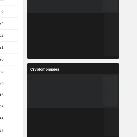
,6
62,15
74
3,8
02
2,17
21
0,87
98
0
Cryptomonnaies
6,6
26,43
96
-0,14
15
81,93
,25
44,44
55
45,67
6 k
25,76