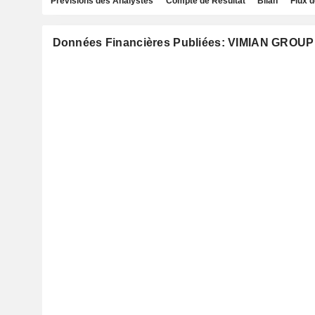
Prévisions des Analystes
Compte de Résultat
Bilan
Flux d
Données Financières Publiées: VIMIAN GROUP