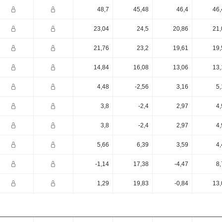
48,7
45,48
46,4
46,
23,04
24,5
20,86
21,
21,76
23,2
19,61
19,
14,84
16,08
13,06
13,
4,48
-2,56
3,16
5,
3,8
-2,4
2,97
4,
3,8
-2,4
2,97
4,
5,66
6,39
3,59
4,
-1,14
17,38
-4,47
8,
1,29
19,83
-0,84
13,