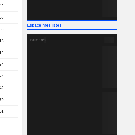
45
44,6
08
23,1
Espace mes listes
58
21,81
Palmarès
18
15,95
15
7,62
94
7,36
94
7,36
42
7,24
79
11,96
01
15