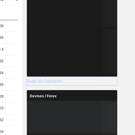
06
33,68
85
25,19
,4
32,96
35
24,65
34
36,13
Suite du Palmarès
95
3,28
Devises / Forex
28
4,99
03
4,55
82
2,31
04
1,78