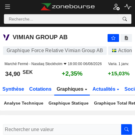
VIMIAN GROUP AB
34,90
kr
+2,35%
VIMIAN GROUP AB
Graphique Force Relative Vimian Group AB
Actions
Marché Fermé -
Nasdaq Stockholm
18:00:00 06/08/2026
Varia. 1 janv.
SEK
+2,35%
34,90
+15,03%
Synthèse
Cotations
Graphiques
Actualités
Soci
Analyse Technique
Graphique Statique
Graphique Total Re