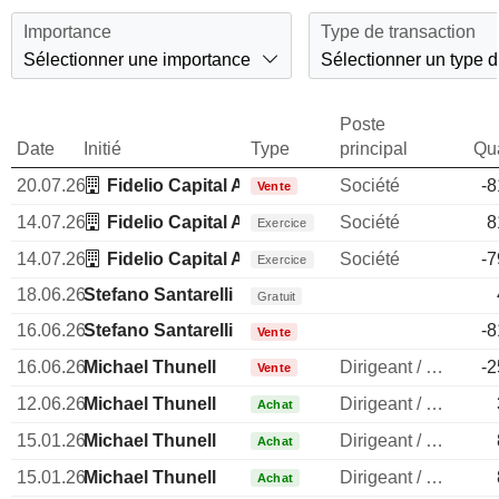
Importance
Type de transaction
Sélectionner une importance
Sélectionner un type d
Poste
Date
Initié
Type
principal
Qua
20.07.26
Fidelio Capital AB
Société
-8
Vente
14.07.26
Fidelio Capital AB
Société
8
Exercice
14.07.26
Fidelio Capital AB
Société
-7
Exercice
18.06.26
Stefano Santarelli
Gratuit
16.06.26
Stefano Santarelli
-8
Vente
16.06.26
Michael Thunell
Dirigeant / cadre principal
-2
Vente
12.06.26
Michael Thunell
Dirigeant / cadre principal
Achat
15.01.26
Michael Thunell
Dirigeant / cadre principal
Achat
15.01.26
Michael Thunell
Dirigeant / cadre principal
Achat