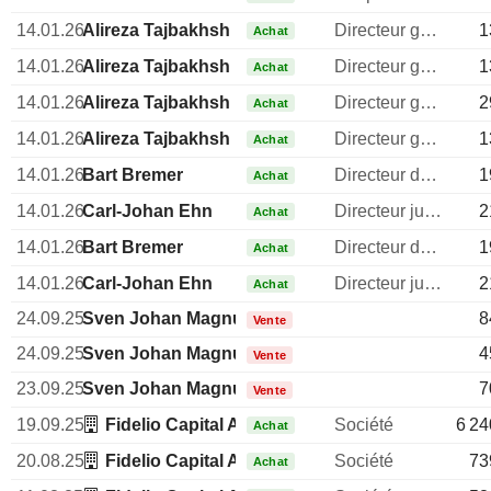
14.01.26
Alireza Tajbakhsh
Directeur general
1
Achat
14.01.26
Alireza Tajbakhsh
Directeur general
1
Achat
14.01.26
Alireza Tajbakhsh
Directeur general
2
Achat
14.01.26
Alireza Tajbakhsh
Directeur general
1
Achat
14.01.26
Bart Bremer
Directeur des ressources humaines
1
Achat
14.01.26
Carl-Johan Ehn
Directeur juridique
2
Achat
14.01.26
Bart Bremer
Directeur des ressources humaines
1
Achat
14.01.26
Carl-Johan Ehn
Directeur juridique
2
Achat
24.09.25
Sven Johan Magnus Kjellberg
8
Vente
24.09.25
Sven Johan Magnus Kjellberg
4
Vente
23.09.25
Sven Johan Magnus Kjellberg
7
Vente
19.09.25
Fidelio Capital AB
Société
6 24
Achat
20.08.25
Fidelio Capital AB
Société
73
Achat