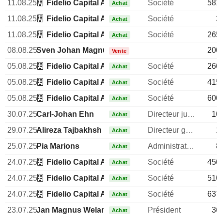
11.08.25
Fidelio Capital AB
Société
58
Achat
11.08.25
Fidelio Capital AB
Société
Achat
11.08.25
Fidelio Capital AB
Société
26
Achat
08.08.25
Sven Johan Magnus Kjellberg
20
Vente
05.08.25
Fidelio Capital AB
Société
26
Achat
05.08.25
Fidelio Capital AB
Société
41
Achat
05.08.25
Fidelio Capital AB
Société
60
Achat
30.07.25
Carl-Johan Ehn
Directeur juridique
1
Achat
29.07.25
Alireza Tajbakhsh
Directeur general
Achat
25.07.25
Pia Marions
Administrateur
Achat
24.07.25
Fidelio Capital AB
Société
45
Achat
24.07.25
Fidelio Capital AB
Société
51
Achat
24.07.25
Fidelio Capital AB
Société
63
Achat
23.07.25
Jan Magnus Welander
Président
3
Achat