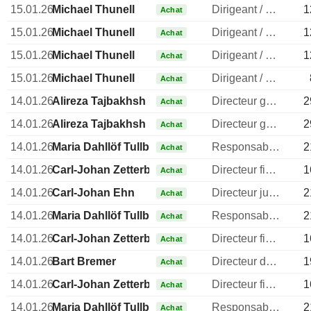
15.01.26
Michael Thunell
Dirigeant / cadre principal
1
Achat
15.01.26
Michael Thunell
Dirigeant / cadre principal
1
Achat
15.01.26
Michael Thunell
Dirigeant / cadre principal
1
Achat
15.01.26
Michael Thunell
Dirigeant / cadre principal
Achat
14.01.26
Alireza Tajbakhsh
Directeur general
2
Achat
14.01.26
Alireza Tajbakhsh
Directeur general
2
Achat
14.01.26
Maria Dahllöf Tullberg
Responsable relations investisseurs
2
Achat
14.01.26
Carl-Johan Zetterberg Boudrie
Directeur financier
1
Achat
14.01.26
Carl-Johan Ehn
Directeur juridique
2
Achat
14.01.26
Maria Dahllöf Tullberg
Responsable relations investisseurs
2
Achat
14.01.26
Carl-Johan Zetterberg Boudrie
Directeur financier
1
Achat
14.01.26
Bart Bremer
Directeur des ressources humaines
1
Achat
14.01.26
Carl-Johan Zetterberg Boudrie
Directeur financier
1
Achat
14.01.26
Maria Dahllöf Tullberg
Responsable relations investisseurs
2
Achat