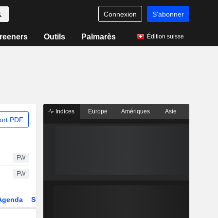
Connexion
S'abonner
reeners
Outils
Palmarès
Édition suisse
Indices
Europe
Amériques
Asie
ort PDF
FW
FW
Agenda
Secteur
Dérivés