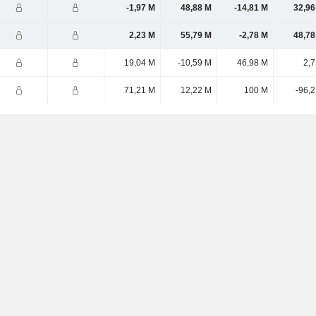
-1,97 M
48,88 M
-14,81 M
32,96
2,23 M
55,79 M
-2,78 M
48,78
19,04 M
-10,59 M
46,98 M
2,7
71,21 M
12,22 M
100 M
-96,