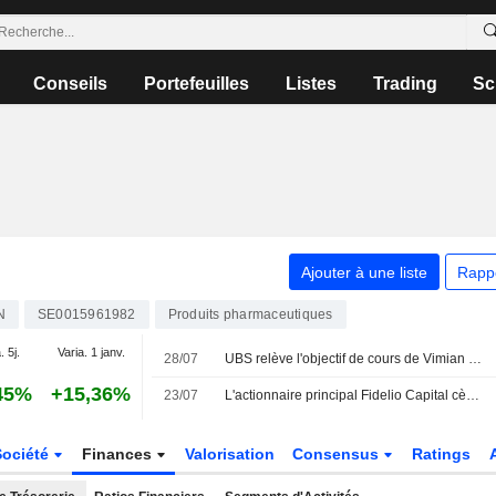
Conseils
Portefeuilles
Listes
Trading
Sc
Ajouter à une liste
Rapp
N
SE0015961982
Produits pharmaceutiques
. 5j.
Varia. 1 janv.
28/07
UBS relève l'objectif de cours de Vimian à 35 couronnes (31), maintient sa recommandation Neutre
45%
+15,36%
23/07
L'actionnaire principal Fidelio Capital cède des actions Vimian pour 2,8 millions de couronnes
Société
Finances
Valorisation
Consensus
Ratings