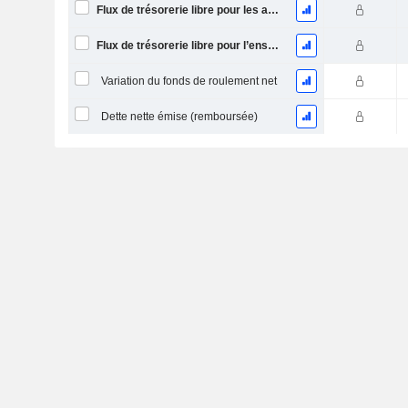
Flux de trésorerie libre pour les actionnaires FCFE
Flux de trésorerie libre pour l’ensemble des pourvoyeurs de fonds (créanciers et actionnaires) FCFF
Variation du fonds de roulement net
Dette nette émise (remboursée)