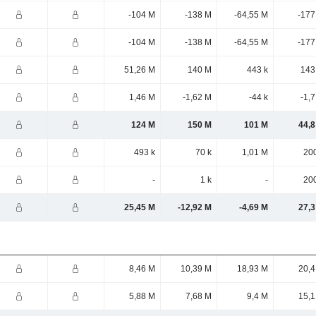
-104 M
-138 M
-64,55 M
-177
-104 M
-138 M
-64,55 M
-177
51,26 M
140 M
443 k
143
1,46 M
-1,62 M
-44 k
-1,
124 M
150 M
101 M
44,8
493 k
70 k
1,01 M
200
-
1 k
-
200
25,45 M
-12,92 M
-4,69 M
27,3
8,46 M
10,39 M
18,93 M
20,4
5,88 M
7,68 M
9,4 M
15,1