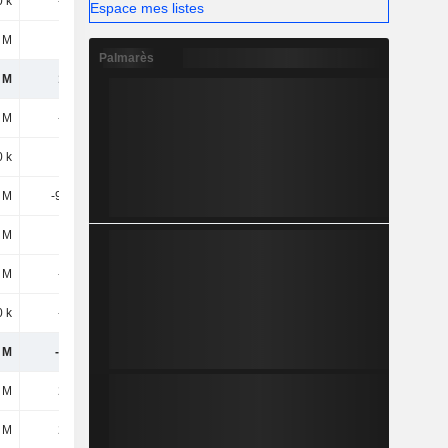
0 k
-6,7 M
Espace mes listes
 M
2,3 M
Palmarès
 M
106 M
3 M
-9,1 M
 k
100 k
3 M
-92,2 M
9 M
-6 M
 M
-5,5 M
0 k
-100 k
 M
-113 M
 M
278 M
 M
278 M