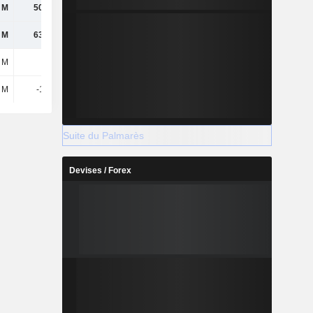
 M
50,84 M
 M
63,78 M
 M
1,5 M
2 M
-11,2 M
Suite du Palmarès
Devises / Forex