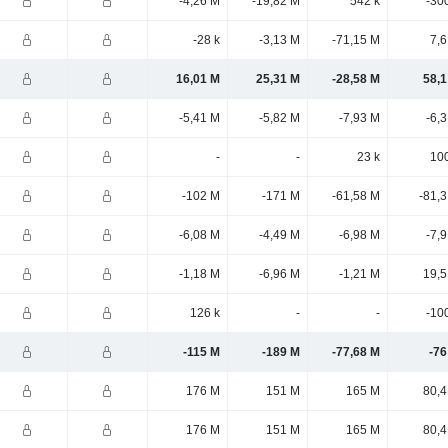
-4,26 M
-19,82 M
542 k
-30
-28 k
-3,13 M
-71,15 M
7,6
16,01 M
25,31 M
-28,58 M
58,1
-5,41 M
-5,82 M
-7,93 M
-6,
-
-
23 k
100
-102 M
-171 M
-61,58 M
-81,
-6,08 M
-4,49 M
-6,98 M
-7,
-1,18 M
-6,96 M
-1,21 M
19,5
126 k
-
-
-10
-115 M
-189 M
-77,68 M
-76
176 M
151 M
165 M
80,4
176 M
151 M
165 M
80,4