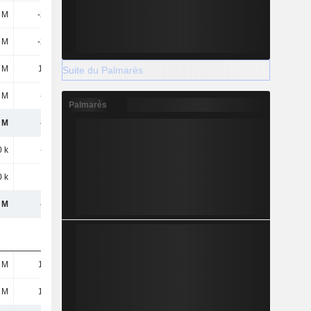
 M
-289 M
 M
-289 M
 M
10,5 M
Suite du Palmarès
7 M
-500 k
Palmarès
 M
-1,2 M
 k
-1,5 M
 k
-
 M
-9,8 M
 M
15,7 M
 M
17,4 M