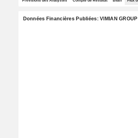
Prévisions des Analystes
Compte de Résultat
Bilan
Flux d
Données Financières Publiées: VIMIAN GROUP