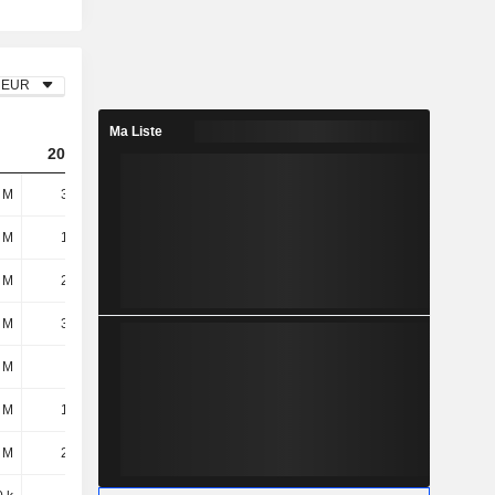
EUR
Ma Liste
2025
 M
31,3 M
 M
10,5 M
 M
24,9 M
 M
35,4 M
 M
2,6 M
 M
19,9 M
2 M
20,9 M