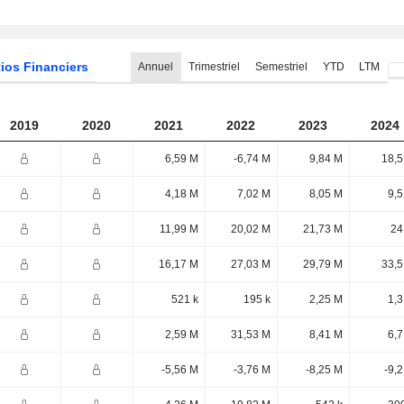
ios Financiers
Annuel
Trimestriel
Semestriel
YTD
LTM
2019
2020
2021
2022
2023
2024
6,59 M
-6,74 M
9,84 M
18,5
4,18 M
7,02 M
8,05 M
9,5
11,99 M
20,02 M
21,73 M
24
16,17 M
27,03 M
29,79 M
33,5
521 k
195 k
2,25 M
1,3
2,59 M
31,53 M
8,41 M
6,7
-5,56 M
-3,76 M
-8,25 M
-9,