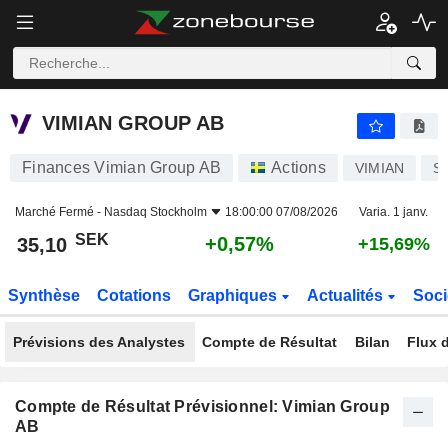
VIMIAN GROUP AB
35,10
kr
+0,57%
VIMIAN GROUP AB
Finances Vimian Group AB
Actions
VIMIAN
S
Marché Fermé -
Nasdaq Stockholm
18:00:00 07/08/2026
Varia. 1 janv.
SEK
+0,57%
35,10
+15,69%
Synthèse
Cotations
Graphiques
Actualités
Soci
Prévisions des Analystes
Compte de Résultat
Bilan
Flux d
Compte de Résultat Prévisionnel: Vimian Group
AB