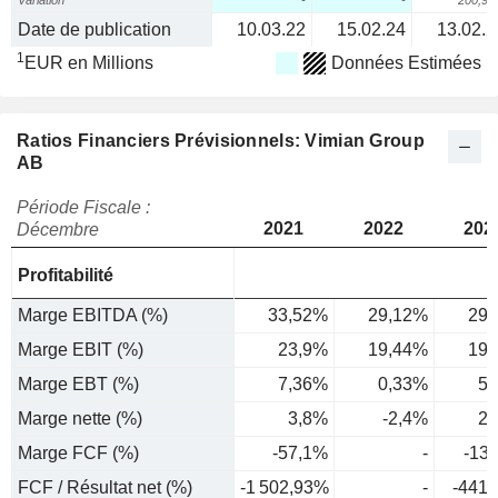
Variation
-
-
200,9
Date de publication
10.03.22
15.02.24
13.02.2
1
EUR en Millions
Données Estimées
Ratios Financiers Prévisionnels: Vimian Group
AB
Période Fiscale :
2021
2022
202
Décembre
Profitabilité
Marge EBITDA (%)
33,52%
29,12%
29,
Marge EBIT (%)
23,9%
19,44%
19,
Marge EBT (%)
7,36%
0,33%
5,
Marge nette (%)
3,8%
-2,4%
2,
Marge FCF (%)
-57,1%
-
-13
FCF / Résultat net (%)
-1 502,93%
-
-441