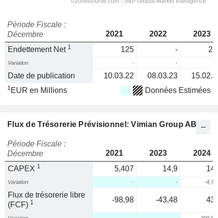
Période Fiscale :
2021
2022
2023
Décembre
1
Endettement Net
125
-
27
Variation
-
-
Date de publication
10.03.22
08.03.23
15.02.2
1
EUR en Millions
Données Estimées
Flux de Trésorerie Prévisionnel: Vimian Group AB
Période Fiscale :
2021
2023
2024
Décembre
1
CAPEX
5,407
14,9
14,
Variation
-
-
-4,7
Flux de trésorerie libre
-98,98
-43,48
43,
1
(FCF)