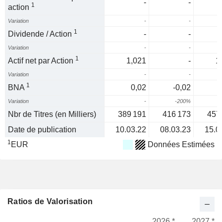
-
-
1
action
Variation
-
-
1
Dividende / Action
-
-
Variation
-
-
1
Actif net par Action
1,021
-
1
Variation
-
-
1
BNA
0,02
-0,02
Variation
-
-200%
Nbr de Titres (en Milliers)
389 191
416 173
457
Date de publication
10.03.22
08.03.23
15.0
1
EUR
Données Estimées
Ratios de Valorisation
2026 *
2027 *