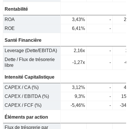
Rentabilité
ROA
3,43%
-
2,
ROE
6,41%
-
4
Santé Financière
Leverage (Dette/EBITDA)
2,16x
-
2
Dette / Flux de trésorerie
-1,27x
-
-6
libre
Intensité Capitalistique
CAPEX / CA (%)
3,12%
-
4,
CAPEX / EBITDA (%)
9,3%
-
15,
CAPEX / FCF (%)
-5,46%
-
-34
Éléments par action
Flux de trésorerie par