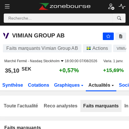
VIMIAN GROUP AB
35,10
kr
+0,57%
VIMIAN GROUP AB
Faits marquants Vimian Group AB
Actions
VIMIA
Marché Fermé -
Nasdaq Stockholm
18:00:00 07/08/2026
Varia. 1 janv.
SEK
+0,57%
35,10
+15,69%
Synthèse
Cotations
Graphiques
Actualités
Soci
Toute l'actualité
Reco analystes
Faits marquants
In
Faits marquants