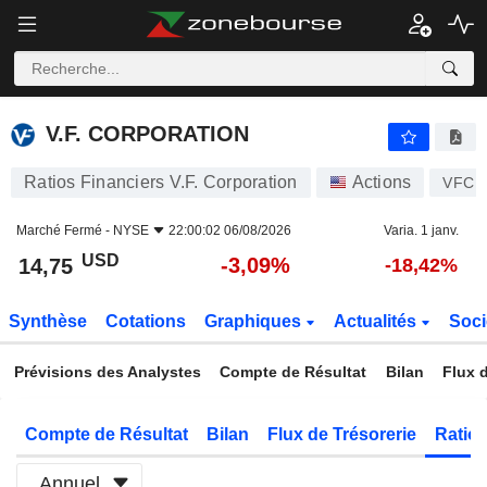
V.F. CORPORATION
14,75
$
-3,09%
V.F. CORPORATION
Ratios Financiers V.F. Corporation
Actions
VFC
Marché Fermé -
NYSE
22:00:02 06/08/2026
Varia. 1 janv.
USD
-3,09%
14,75
-18,42%
Synthèse
Cotations
Graphiques
Actualités
Soci
Prévisions des Analystes
Compte de Résultat
Bilan
Flux d
Compte de Résultat
Bilan
Flux de Trésorerie
Ratios
Annuel